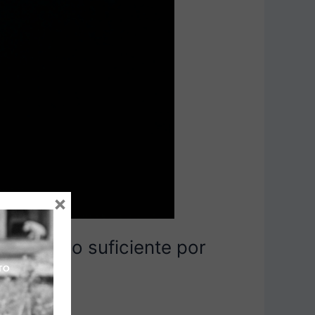
×
 hacen lo suficiente por
n