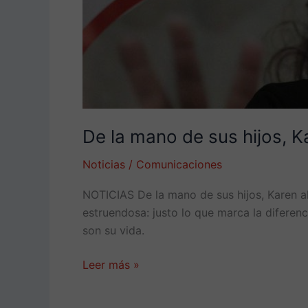
sus
sueños
De la mano de sus hijos, 
Noticias
/
Comunicaciones
NOTICIAS De la mano de sus hijos, Karen a
estruendosa: justo lo que marca la diferenc
son su vida.
Leer más »