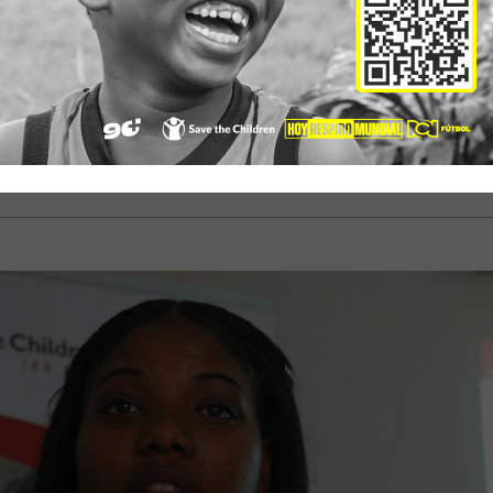
ás del 70% de los adultos no hacen lo suficiente por dete
ás de 362 mil niños y niñas se han visto afectados por de