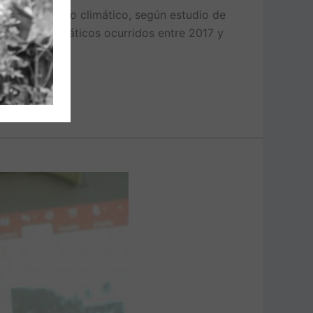
ner el cambio climático, según estudio de
sastres climáticos ocurridos entre 2017 y