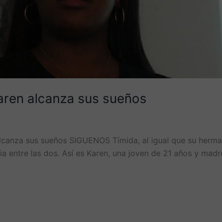
Karen alcanza sus sueños
lcanza sus sueños SIGUENOS Tímida, al igual que su hermana
ia entre las dos. Así es Karen, una joven de 21 años y madre