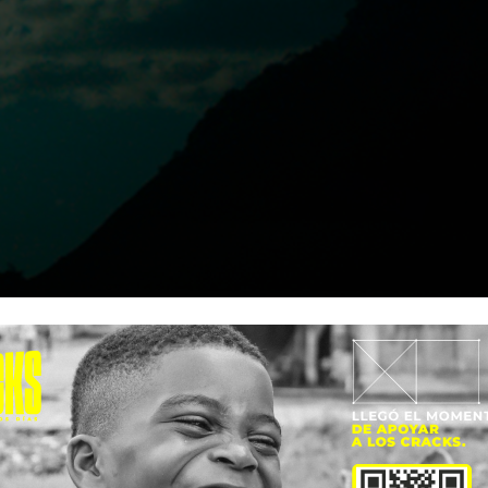
n que más del 70% de los adultos no
o, según estudio de Save the Childre