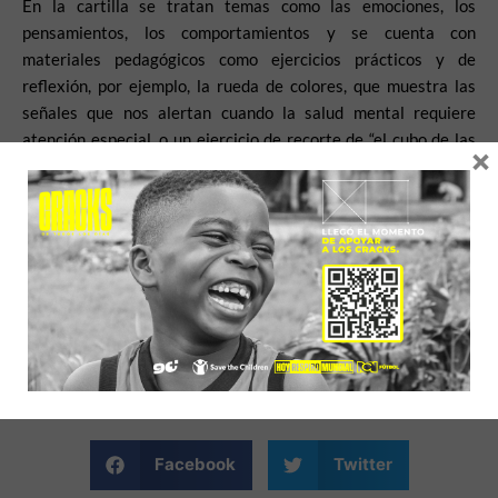
En la cartilla se tratan temas como las emociones, los
pensamientos, los comportamientos y se cuenta con
materiales pedagógicos como ejercicios prácticos y de
reflexión, por ejemplo, la rueda de colores, que muestra las
señales que nos alertan cuando la salud mental requiere
atención especial, o un ejercicio de recorte de “el cubo de las
×
estrategias”, entre otros.
“Creamos esta cartilla para que niñas, niños y adolescentes
reflexionen cada día más sobre su salud mental y cómo pueden
cuidar de ella”, Diana Pulido, Experta técnica Salud en Save the
Children Colombia.
Descarga la cartilla llenando este formulario
Facebook
Twitter