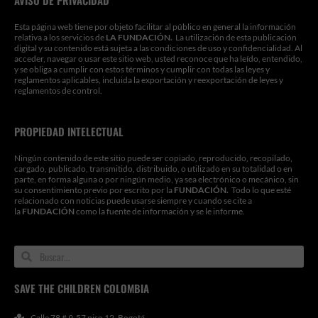
AVISO DE PRIVACIDAD
Esta página web tiene por objeto facilitar al público en general la información
relativa a los servicios de
LA FUNDACIÓN.
La utilización de esta publicación
digital y su contenido está sujeta a las condiciones de uso y confidencialidad. Al
acceder, navegar o usar este sitio web, usted reconoce que ha leído, entendido,
y se obliga a cumplir con estos términos y cumplir con todas las leyes y
reglamentos aplicables, incluida la exportación y reexportación de leyes y
reglamentos de control.
PROPIEDAD INTELECTUAL
Ningún contenido de este sitio puede ser copiado, reproducido, recopilado,
cargado, publicado, transmitido, distribuido, o utilizado en su totalidad o en
parte, en forma alguna o por ningún medio, ya sea electrónico o mecánico, sin
su consentimiento previo por escrito por la
FUNDACIÓN.
Todo lo que esté
relacionado con noticias puede usarse siempre y cuando se cite a
la
FUNDACIÓN
como la fuente de información y se le informe.
Search
Search
SAVE THE CHILDREN COLOMBIA
Calle 78 # 9-57 piso 12. Bogotá