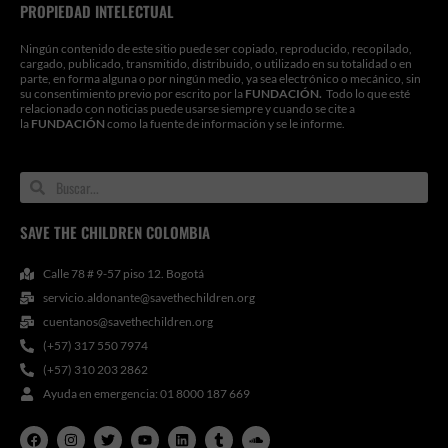
PROPIEDAD INTELECTUAL
Ningún contenido de este sitio puede ser copiado, reproducido, recopilado,
cargado, publicado, transmitido, distribuido, o utilizado en su totalidad o en
parte, en forma alguna o por ningún medio, ya sea electrónico o mecánico, sin
su consentimiento previo por escrito por la
FUNDACIÓN.
Todo lo que esté
relacionado con noticias puede usarse siempre y cuando se cite a
la
FUNDACIÓN
como la fuente de información y se le informe.
Search
Search
SAVE THE CHILDREN COLOMBIA
Calle 78 # 9-57 piso 12. Bogotá
servicio.aldonante@savethechildren.org
cuentanos@savethechildren.org
(+57) 317 550 7974
(+57) 310 203 2862
Ayuda en emergencia: 01 8000 187 669
F
I
T
Y
L
T
S
a
n
w
o
i
u
o