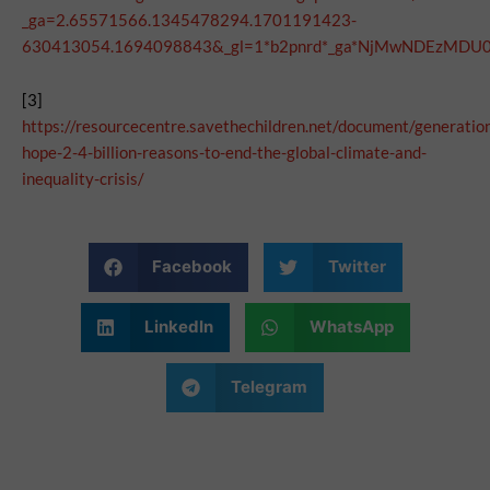
_ga=2.65571566.1345478294.1701191423-
630413054.1694098843&_gl=1*b2pnrd*_ga*NjMwNDEz
[3]
https://resourcecentre.savethechildren.net/document/generatio
hope-2-4-billion-reasons-to-end-the-global-climate-and-
inequality-crisis/
Facebook
Twitter
LinkedIn
WhatsApp
Telegram