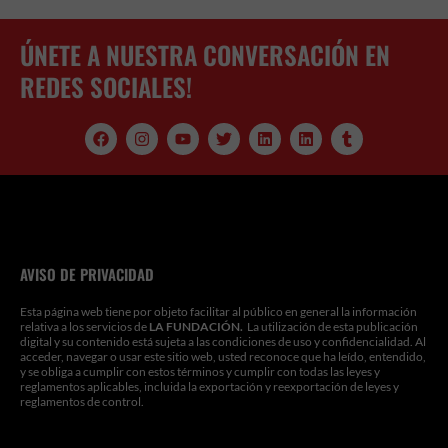
ÚNETE A NUESTRA CONVERSACIÓN EN
REDES SOCIALES!
F
I
Y
T
L
L
T
a
n
o
w
i
i
u
c
s
u
i
n
n
m
e
t
t
t
k
k
b
b
a
u
t
e
e
l
o
g
b
e
d
d
r
o
r
e
r
i
i
k
a
n
n
m
AVISO DE PRIVACIDAD
Esta página web tiene por objeto facilitar al público en general la información
relativa a los servicios de
LA FUNDACIÓN.
La utilización de esta publicación
digital y su contenido está sujeta a las condiciones de uso y confidencialidad. Al
acceder, navegar o usar este sitio web, usted reconoce que ha leído, entendido,
y se obliga a cumplir con estos términos y cumplir con todas las leyes y
reglamentos aplicables, incluida la exportación y reexportación de leyes y
reglamentos de control.