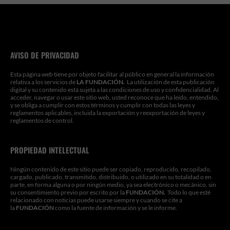
AVISO DE PRIVACIDAD
Esta página web tiene por objeto facilitar al público en general la información
relativa a los servicios de
LA FUNDACIÓN.
La utilización de esta publicación
digital y su contenido está sujeta a las condiciones de uso y confidencialidad. Al
acceder, navegar o usar este sitio web, usted reconoce que ha leído, entendido,
y se obliga a cumplir con estos términos y cumplir con todas las leyes y
reglamentos aplicables, incluida la exportación y reexportación de leyes y
reglamentos de control.
PROPIEDAD INTELECTUAL
Ningún contenido de este sitio puede ser copiado, reproducido, recopilado,
cargado, publicado, transmitido, distribuido, o utilizado en su totalidad o en
parte, en forma alguna o por ningún medio, ya sea electrónico o mecánico, sin
su consentimiento previo por escrito por la
FUNDACIÓN.
Todo lo que esté
relacionado con noticias puede usarse siempre y cuando se cite a
la
FUNDACIÓN
como la fuente de información y se le informe.