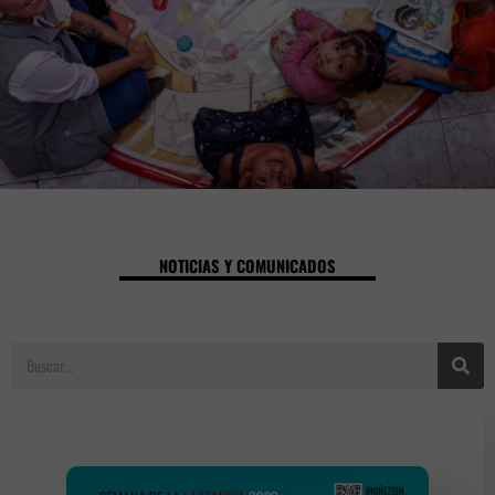
NOTICIAS Y COMUNICADOS
S
e
a
r
c
h