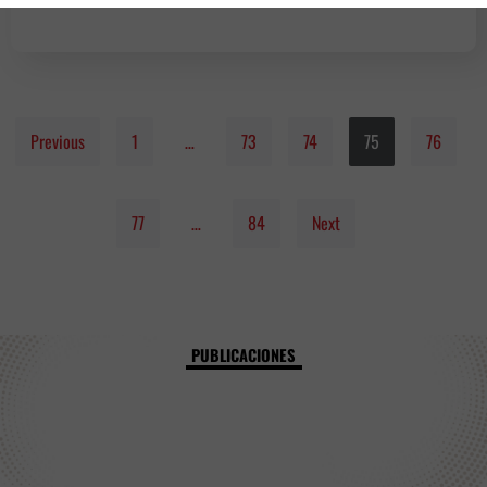
Previous
1
…
73
74
75
76
77
…
84
Next
PUBLICACIONES