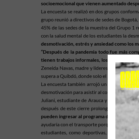
socioemocional que vienen aumentado despu
La encuesta se realizó en dos grupos conform
grupo reunió a directivos de sedes de Bogotá, 
45% de las sedes de la muestra del Grupo 1 r
con la salud mental de los estudiantes la des
desmotivación, estrés y ansiedad como los m
“Después de la pandemia todo fue más compl
tienen trabajos informales, los niños tienen q
Zeneida Navas, madre y lideresa de Arauca. E
supera a Quibdó, donde solo el 20% de las sede
La encuesta también arrojó un dato important
desmotivación para asistir al colegio del 34% 
Juliani, estudiante de Arauca y participante d
después de este cierre prolongado,
“acompaña
pueden ingresar al programa de alimentación
ayudaría con el transporte porque tiene cupos 
estudiantes, como deportivas, artísticas, de 