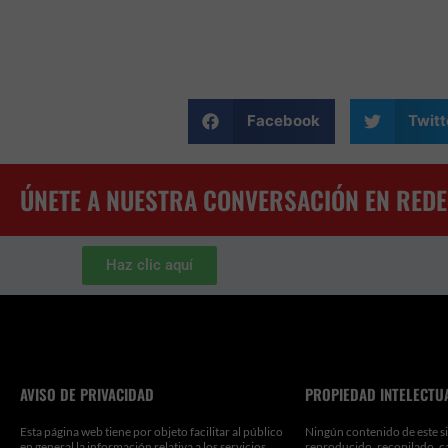
Facebook
Twitt
ÚNETE A NUESTRA CONVERSACIÓN EN REDE
Haz clic aquí
AVISO DE PRIVACIDAD
PROPIEDAD INTELECTU
Esta página web tiene por objeto facilitar al público
Ningún contenido de este si
en general la información relativa a los servicios
reproducido, recopilado, c