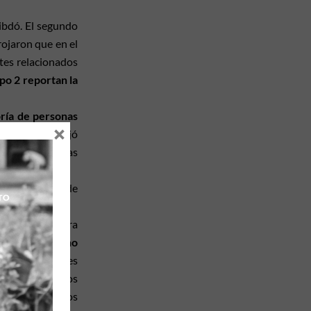
ibdó. El segundo
rojaron que en el
tes relacionados
po 2 reportan la
oría de personas
×
lexiones que dejó
al agua y apenas
ntran índices de
lla fuese rectora
 estudiantes no
 por ejemplo, les
abilidades de los
os, ayudar a los