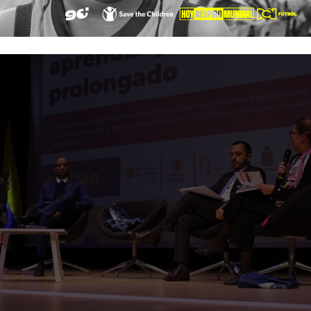
onal.”