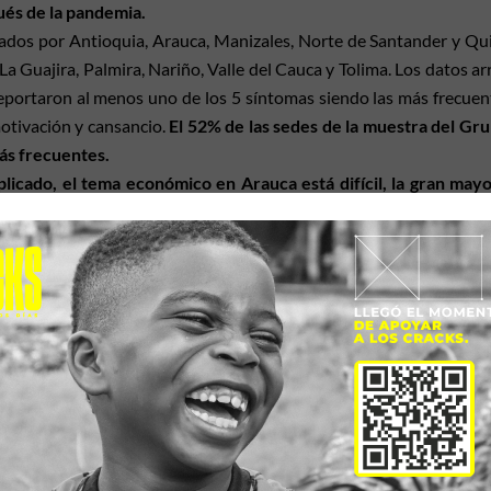
és de la pandemia.
ados por Antioquia, Arauca, Manizales, Norte de Santander y Qu
La Guajira, Palmira, Nariño, Valle del Cauca y Tolima. Los datos ar
eportaron al menos uno de los 5 síntomas siendo las más frecuen
motivación y cansancio.
El 52% de las sedes de la muestra del Gru
ás frecuentes.
icado, el tema económico en Arauca está difícil, la gran may
ue salir a trabajar para ayudar a sus familias”
fue una de las ref
n esta ciudad el 56% de las sedes educativas cuentan con acceso 
s educativas cuentan con la posibilidad de disfrutar este derecho.
e sobre la salud mental de los niños y niñas en los que se encue
y 38% sobre el total de las sedes educativas encuestadas.
e Save the Children Colombia, contó a los/las asistentes que, si e
ría a los niños y niñas con apoyo económico ya que todos los
 y muchos lo necesitan,
muchos a veces van sin comer al colegio,
limitados. También se debe reforzar la creatividad y también las h
canto, baile, conocer acerca de las emociones, de los sentimient