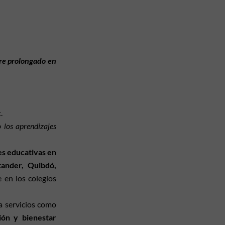
rre prolongado en
.
 los aprendizajes
es educativas en
tander, Quibdó,
 en los colegios
 a servicios como
ión y bienestar