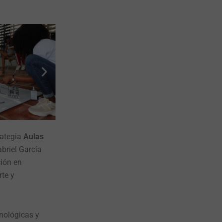
rategia
Aulas
briel García
ión en
rte y
nológicas y