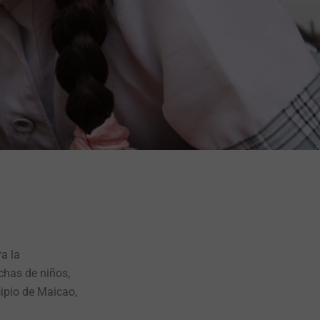
ra
la
chas de niños,
cipio de
Maicao,