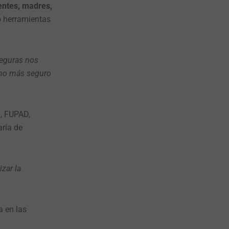
entes, madres,
o herramientas
seguras nos
orno más seguro
, FUPAD,
aría de
zar la
a en las