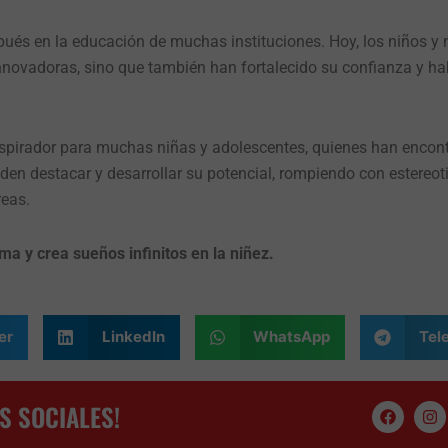
ués en la educación de muchas instituciones. Hoy, los niños y 
nnovadoras, sino que también han fortalecido su confianza y ha
spirador para muchas niñas y adolescentes, quienes han encont
den destacar y desarrollar su potencial, rompiendo con estereo
reas.
rma y crea sueños infinitos en la niñez.
er
LinkedIn
WhatsApp
Tel
S SOCIALES!
F
I
a
n
c
s