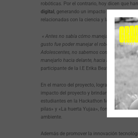
robóticas. Por el contrario, hoy dicen que h
digital
, generando un impacto positivo en su 
relacionadas con la ciencia y la tecnología.
«
Antes no sabía cómo manejar un robot. Ah
gusto fue poder manejar el robot M-tiny. Ap
Adolescentes, no sabemos controlar nuestras
manejarlo hacia delante, hacia atrás y aquel
participante de la I.E Erika Beatriz.
En el marco del proyecto, logramos
alianzas
impacto del proyecto y brindar más oportunid
estudiantes en la Hackathon Municipal de Rob
pilas» y «La huerta Yujaa», fomentando así e
ambiente.
Además de promover la innovación tecnológic