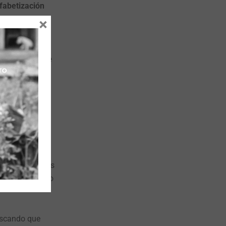
lfabetización
en carreras
×
Lo que más me
nosotros como
én aprendí a
tudiante
ó ampliar el
de los
te pilas con las
idado del medio
uscando que