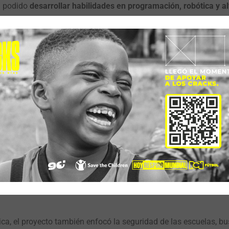
an podido
desarrollar habilidades en programación, robótica y a
proceso de aprendizaje en la escuela y fortaleciendo su interés 
ora lo sé correctamente, aprendemos más usando la tecnología.
rendí muchas cosas, como controlar emociones, porque a veces 
 emociones y ahí yo pude aprender cómo podría hacerlo. Y tambi
lo. La profesora nos ayudó mucho y entendí muy bien»
– Ivon*, es
 clave
con
Google y la Universidad de La Guajira
, lo que permiti
ades a los participantes; destacando también la participación 
ótica, y su interacción en las iniciativas ambientales «Hey, pon
l compromiso de los niños y niñas con la sostenibilidad y el cu
a, el proyecto también enfocó la seguridad de las escuelas, b