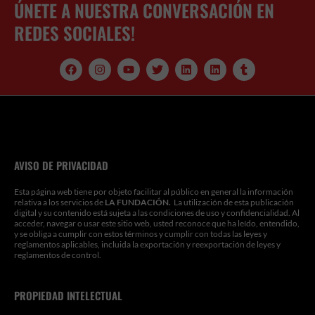
ÚNETE A NUESTRA CONVERSACIÓN EN
REDES SOCIALES!
F
I
Y
T
L
L
T
a
n
o
w
i
i
u
c
s
u
i
n
n
m
e
t
t
t
k
k
b
b
a
u
t
e
e
l
o
g
b
e
d
d
r
o
r
e
r
i
i
k
a
n
n
m
AVISO DE PRIVACIDAD
Esta página web tiene por objeto facilitar al público en general la información
relativa a los servicios de
LA FUNDACIÓN.
La utilización de esta publicación
digital y su contenido está sujeta a las condiciones de uso y confidencialidad. Al
acceder, navegar o usar este sitio web, usted reconoce que ha leído, entendido,
y se obliga a cumplir con estos términos y cumplir con todas las leyes y
reglamentos aplicables, incluida la exportación y reexportación de leyes y
reglamentos de control.
PROPIEDAD INTELECTUAL