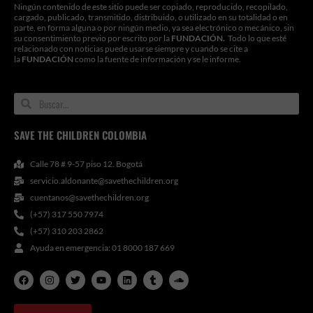
Ningún contenido de este sitio puede ser copiado, reproducido, recopilado,
cargado, publicado, transmitido, distribuido, o utilizado en su totalidad o en
parte, en forma alguna o por ningún medio, ya sea electrónico o mecánico, sin
su consentimiento previo por escrito por la
FUNDACIÓN.
Todo lo que esté
relacionado con noticias puede usarse siempre y cuando se cite a
la
FUNDACIÓN
como la fuente de información y se le informe.
Search
Search
SAVE THE CHILDREN COLOMBIA
Calle 78 # 9-57 piso 12. Bogotá
servicio.aldonante@savethechildren.org
cuentanos@savethechildren.org
(+57) 317 550 7974
(+57) 310 203 2862
Ayuda en emergencia: 01 8000 187 669
F
I
T
Y
L
T
S
a
n
w
o
i
u
o
c
s
i
u
n
m
u
e
t
t
t
k
b
n