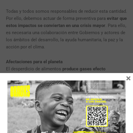
Todas y todos somos responsables de reducir esta cantidad.
Por ello, debemos actuar de forma preventiva para
evitar que
estos impactos se conviertan en una crisis mayor
. Para ello,
es necesaria una colaboración entre Gobiernos y actores de
los ámbitos del desarrollo, la ayuda humanitaria, la paz y la
acción por el clima.
Afectaciones para el planeta
El desperdicio de alimentos
produce gases efecto
×
invernadero
(GHI) por el uso de fertilizantes (óxido nitroso) y
en su descomposición (Metano). El desperdicio de
alimentos tiene en cuenta todos los recursos que se
utilizaron para la producción del alimento, desde el agua
hasta la tierra y la mano de obra.
Los países con más ingresos son los responsables del 86 %
de las emisiones acumuladas de CO2 a nivel mundial,