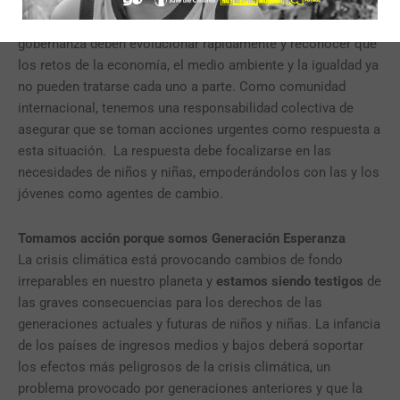
mientras que los de la mitad inferior (en ingresos) solo son
responsables del 14 % de las emisiones1. Los sistemas de
gobernanza deben evolucionar rápidamente y reconocer que
los retos de la economía, el medio ambiente y la igualdad ya
no pueden tratarse cada uno a parte. Como comunidad
internacional, tenemos una responsabilidad colectiva de
asegurar que se toman acciones urgentes como respuesta a
esta situación. La respuesta debe focalizarse en las
necesidades de niños y niñas, empoderándolos con las y los
jóvenes como agentes de cambio.
Tomamos acción porque somos Generación Esperanza
La crisis climática está provocando cambios de fondo
irreparables en nuestro planeta y
estamos siendo testigos
de
las graves consecuencias para los derechos de las
generaciones actuales y futuras de niños y niñas. La infancia
de los países de ingresos medios y bajos deberá soportar
los efectos más peligrosos de la crisis climática, un
problema provocado por generaciones anteriores y que la