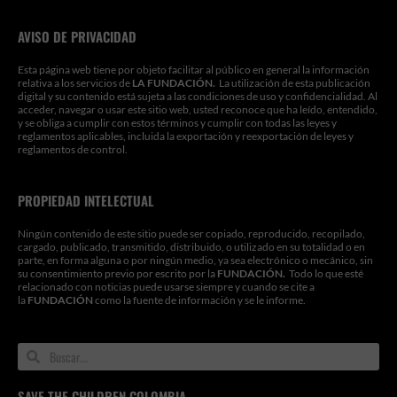
k
a
n
n
m
AVISO DE PRIVACIDAD
Esta página web tiene por objeto facilitar al público en general la información
relativa a los servicios de
LA FUNDACIÓN.
La utilización de esta publicación
digital y su contenido está sujeta a las condiciones de uso y confidencialidad. Al
acceder, navegar o usar este sitio web, usted reconoce que ha leído, entendido,
y se obliga a cumplir con estos términos y cumplir con todas las leyes y
reglamentos aplicables, incluida la exportación y reexportación de leyes y
reglamentos de control.
PROPIEDAD INTELECTUAL
Ningún contenido de este sitio puede ser copiado, reproducido, recopilado,
cargado, publicado, transmitido, distribuido, o utilizado en su totalidad o en
parte, en forma alguna o por ningún medio, ya sea electrónico o mecánico, sin
su consentimiento previo por escrito por la
FUNDACIÓN.
Todo lo que esté
relacionado con noticias puede usarse siempre y cuando se cite a
la
FUNDACIÓN
como la fuente de información y se le informe.
Search
Search
SAVE THE CHILDREN COLOMBIA