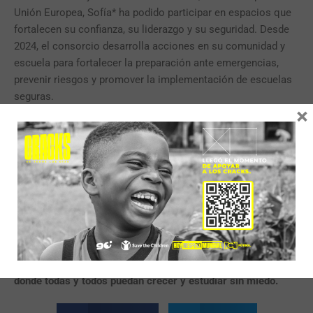
Unión Europea, Sofía* ha podido participar en espacios que
fortalecen su confianza, su liderazgo y su seguridad. Desde
2024, el consorcio desarrolla acciones en su comunidad y
escuela para fortalecer la preparación ante emergencias,
prevenir riesgos y promover la implementación de escuelas
seguras.
×
“En los talleres hemos aprendido a cuidarnos entre todos, a
identificar los peligros y saber cómo actuar”, cuenta Sofía
con seguridad. Ahora hace parte del comité escolar de
gestión del riesgo, junto a sus compañeros y
docentes. Todas y todos trabajan para que su escuela sea
un lugar más seguro y resiliente.
Sofía sueña con que su escuela sea alegre, protegida y llena
de oportunidades para aprender y compartir. Un espacio
donde todas y todos puedan crecer y estudiar sin miedo.