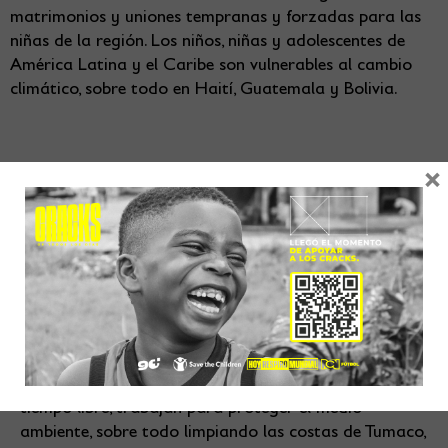
matrimonios y uniones tempranas y forzadas para las
niñas de la región. Los niños, niñas y adolescentes de
América Latina y el Caribe son vulnerables al cambio
climático, sobre todo en Haití, Guatemala y Bolivia.
×
Shorely*, una joven de Tumaco que protege el
medioambiente limpiando las playas
Shorely tiene 16 años y vive en Tumaco, una ciudad de
la costa del Pacífico. Su madre, María Isabel, es
enfermera y fundó la asociación Fénix, que recicla el
plástico y los residuos recogidos en las playas. En su
tiempo libre, trabajan para proteger el medio
ambiente, sobre todo limpiando las costas de Tumaco,