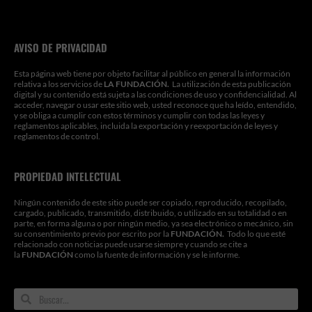
AVISO DE PRIVACIDAD
Esta página web tiene por objeto facilitar al público en general la información
relativa a los servicios de
LA FUNDACIÓN.
La utilización de esta publicación
digital y su contenido está sujeta a las condiciones de uso y confidencialidad. Al
acceder, navegar o usar este sitio web, usted reconoce que ha leído, entendido,
y se obliga a cumplir con estos términos y cumplir con todas las leyes y
reglamentos aplicables, incluida la exportación y reexportación de leyes y
reglamentos de control.
PROPIEDAD INTELECTUAL
Ningún contenido de este sitio puede ser copiado, reproducido, recopilado,
cargado, publicado, transmitido, distribuido, o utilizado en su totalidad o en
parte, en forma alguna o por ningún medio, ya sea electrónico o mecánico, sin
su consentimiento previo por escrito por la
FUNDACIÓN.
Todo lo que esté
relacionado con noticias puede usarse siempre y cuando se cite a
la
FUNDACIÓN
como la fuente de información y se le informe.
Search
Search