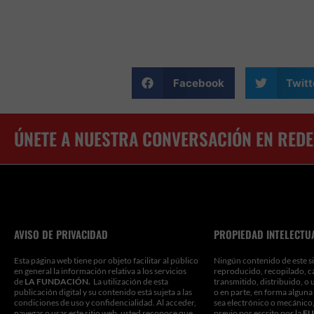
Facebook
Twitt
ÚNETE A NUESTRA CONVERSACIÓN EN REDE
AVISO DE PRIVACIDAD
PROPIEDAD INTELECTU
Esta página web tiene por objeto facilitar al público
Ningún contenido de este si
en general la información relativa a los servicios
reproducido, recopilado, c
de
LA FUNDACIÓN.
La utilización de esta
transmitido, distribuido, o 
publicación digital y su contenido está sujeta a las
o en parte, en forma alguna
condiciones de uso y confidencialidad. Al acceder,
sea electrónico o mecánico,
navegar o usar este sitio web, usted reconoce que
previo por escrito por la
FU