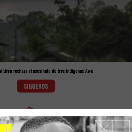
hildren rechaza el asesinato de tres indígenas Awá
SIGUENOS