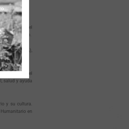
a zona rural del
rlando Moreano.
blo Awá (UNIPA),
rabajamos en el
l, salud y ayuda
io y su cultura.
l Humanitario en