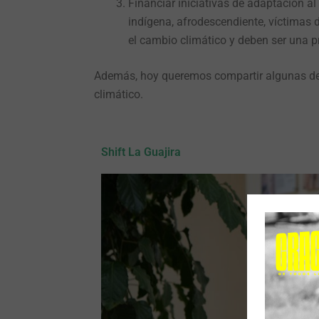
Financiar iniciativas de adaptación a
indígena, afrodescendiente, víctimas 
el cambio climático y deben ser una pr
Además, hoy queremos compartir algunas de 
climático.
Shift La Guajira