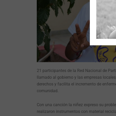
21 participantes de la Red Nacional de Pa
llamado al gobierno y las empresas locales,
derechos y facilita el incremento de enfer
comunidad.
Con una canción la niñez expreso su proble
realizaron instrumentos con material recicl