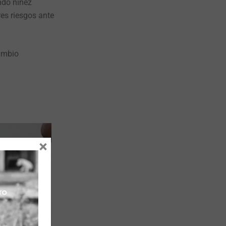
ndo niñez
res riesgos ante
ambio
×