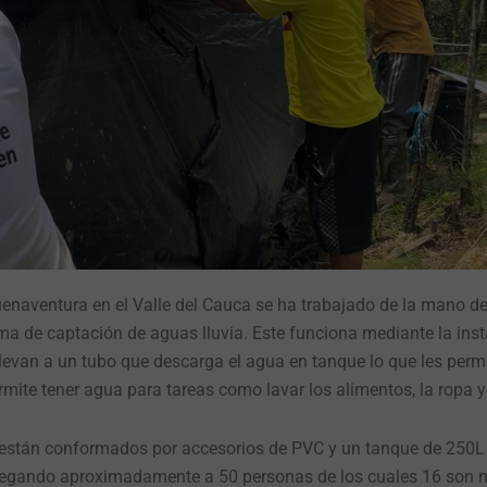
uenaventura en el Valle del Cauca se ha trabajado de la mano d
a de captación de aguas lluvia. Este funciona mediante la inst
llevan a un tubo que descarga el agua en tanque lo que les permi
rmite tener agua para tareas como lavar los alimentos, la ropa y
 están conformados por accesorios de PVC y un tanque de 250L
 llegando aproximadamente a 50 personas de los cuales 16 son n