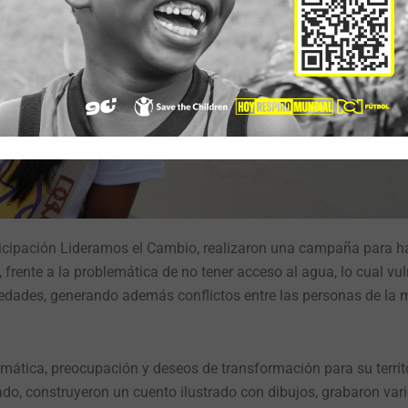
rticipación Lideramos el Cambio, realizaron una campaña para h
 frente a la problemática de no tener acceso al agua, lo cual vu
medades, generando además conflictos entre las personas de la
mática, preocupación y deseos de transformación para su territ
ado, construyeron un cuento ilustrado con dibujos, grabaron vari