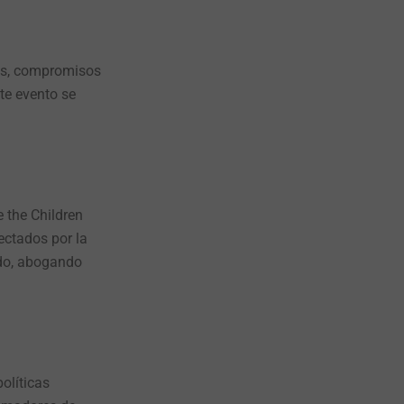
das, compromisos
ste evento se
e the Children
ectados por la
ndo, abogando
olíticas