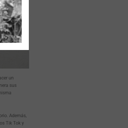
acer un
lnera sus
 misma
orio. Además,
os Tik Tok y