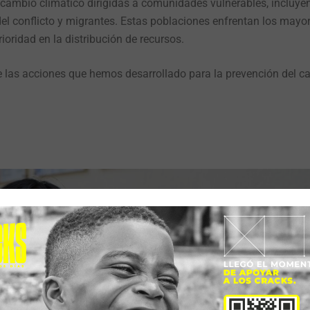
l cambio climático dirigidas a comunidades vulnerables, incluye
del conflicto y migrantes. Estas poblaciones enfrentan los mayo
ioridad en la distribución de recursos.
las acciones que hemos desarrollado para la prevención del c