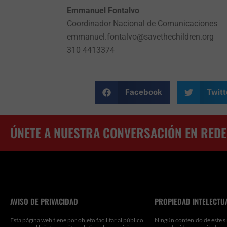
Emmanuel Fontalvo
Coordinador Nacional de Comunicaciones
emmanuel.fontalvo@savethechildren.org
310 4413374
Facebook
Twitt
ÚNETE A NUESTRA CONVERSACIÓN EN REDE
AVISO DE PRIVACIDAD
PROPIEDAD INTELECTU
Esta página web tiene por objeto facilitar al público
Ningún contenido de este si