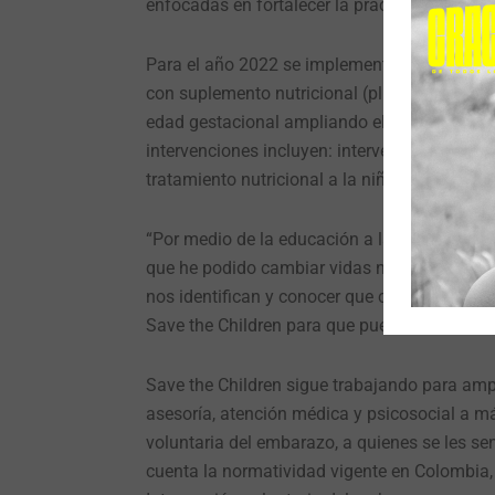
enfocadas en fortalecer la práctica de lacta
Para el año 2022 se implementó el protocolo
con suplemento nutricional (plumpy) y la s
edad gestacional ampliando el enfoque de ac
intervenciones incluyen: intervenciones edu
tratamiento nutricional a la niñez entre 6 y
“Por medio de la educación a las mujeres que
que he podido cambiar vidas no solo yo sino 
nos identifican y conocer que cuando ellas 
Save the Children para que puedan ser atendi
Save the Children sigue trabajando para ampl
asesoría, atención médica y psicosocial a m
voluntaria del embarazo, a quienes se les se
cuenta la normatividad vigente en Colombia,