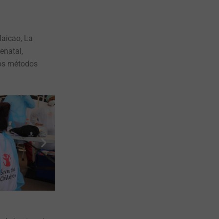
Maicao, La
enatal,
los métodos