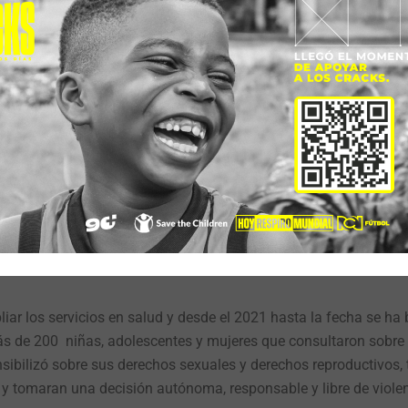
ncia materna exclusiva, en el periodo de 2020 a 2021.
 de prevención de la desnutrición aguda en la niñez de 6 a 59 
uplementación con Plumpy Mom a gestantes identificadas con ba
ción en MAMI durante los mil primeros días de vida. Actualment
cativas a gestantes y lactantes menores de 2 años, bebés menor
 59 meses en riesgo de desnutrición aguda.
 asisten al programa de salud sexual y reproductiva materno inf
todo el equipo de trabajo, siento que hemos llegado a tocar fibr
llegan a sus casas o comunidades, nos relacionan invitando a q
dos, eso es muy gratificante”.
Juana Fernández – Oficial de salu
iar los servicios en salud y desde el 2021 hasta la fecha se ha
ás de 200 niñas, adolescentes y mujeres que consultaron sobre 
nsibilizó sobre sus derechos sexuales y derechos reproductivos,
 y tomaran una decisión autónoma, responsable y libre de violen