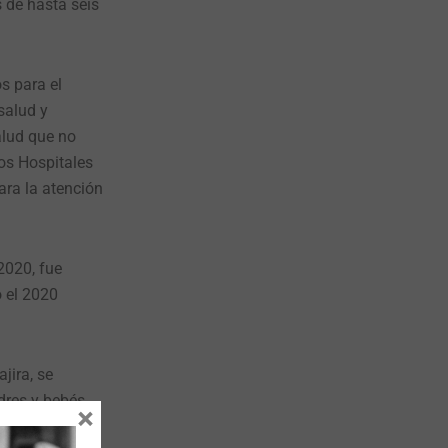
 de hasta seis
s para el
salud y
alud que no
os Hospitales
ara la atención
2020, fue
o el 2020
jira, se
dres y bebés
×
utricionales