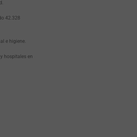
d.
ado 42.328
l e higiene.
y hospitales en