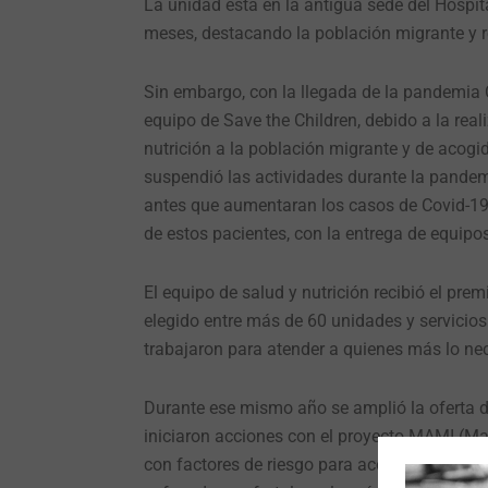
La unidad está en la antigua sede del Hospit
meses, destacando la población migrante y 
Sin embargo, con la llegada de la pandemia 
equipo de Save the Children, debido a la real
nutrición a la población migrante y de acogid
suspendió las actividades durante la pandem
antes que aumentaran los casos de Covid-19 e
de estos pacientes, con la entrega de equip
El equipo de salud y nutrición recibió el prem
elegido entre más de 60 unidades y servicios
trabajaron para atender a quienes más lo ne
Durante ese mismo año se amplió la oferta de 
iniciaron acciones con el proyecto MAMI (M
con factores de riesgo para acompañamiento 