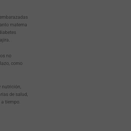
es embarazadas
 tanto materna
diabetes
jira.
zos no
plazo, como
 nutrición,
rias de salud,
s a tiempo.