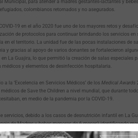
al Municipal, para atender a madres gestantes-lactantes y bebés
refugiados, colombianos retornados y no asegurados.
COVID-19 en el año 2020 fue uno de los mayores retos y desafío
ización de protocolos para continuar brindando los servicios en 
a en el territorio. La unidad fue de las pocas instalaciones de s
ia y gracias al apoyo de varios donantes se fortalecieron algun
n La Guajira, lo que permitió la creación de salas especiales p
os médicos y elementos de desinfección hospitalaria.
io a la ‘Excelencia en Servicios Médicos’ de los
Medical Awards
 médicos de Save the Children a nivel mundial, que durante tod
cesitaban, en medio de la pandemia por la COVID-19.
servicios, debido a los casos de desnutrición infantil en La Gua
anejo de Madres y bebes menores de 6 meses) identificando ma
durante sus primeros seis meses de vida, con intervenciones n