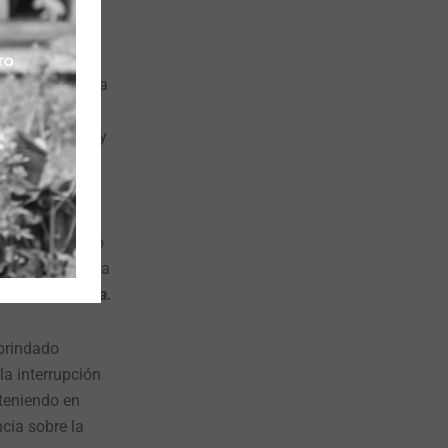
meses de edad
jo peso para la
e, las
es de 6 meses y
antil, siento
as, al ver cómo
ue se acerquen a
d en La Guajira.
 brindado
la interrupción
 teniendo en
cia sobre la