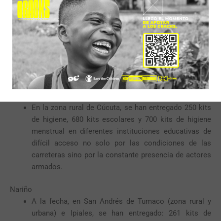
Guajira
Se han entregado 360 kits de higiene menstrual en
diez Instituciones Educativas, asentamientos de
Maicao y Riohacha, y refugios de Pastoral Social y
Renacer.
Construcción y adecuación de baterías sanitarias en
cuatro Instituciones Educativas.
Norte de Santander
En la zona rural de Cúcuta, se han entregado 250 kits
de higiene, 680 kits escolares y 700 kits de higiene
menstrual en diferentes instituciones educativas de
difícil acceso no solo por las condiciones de las
carreteras sino por la constante presencia de actores
armados.
Nariño
A la fecha, en San Andrés de Tumaco (zona rural y
urbana) e Ipiales, se han entregado: 261 kits de