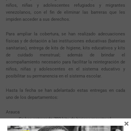
niños, niñas y adolescentes refugiados y migrantes
venezolanos, con el fin de eliminar las barreras que les
impiden acceder a sus derechos.
Para ampliar la cobertura, se han realizado adecuaciones
físicas y de dotación a las instituciones educativas (baterías
sanitarias), entrega de kits de higiene, kits educativos y kits
de cuidado menstrual; además de brindar el
acompañamiento necesario para facilitar la reintegración de
niños, niñas y adolescentes en el sistema educativo y
posibilitar su permanencia en el sistema escolar.
Hasta la fecha se han adelantado estas entregas en cada
uno de los departamentos:
Arauca
Se han entregado 793 kits de higiene menstrual.
×