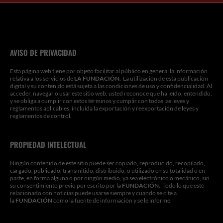
e
t
t
t
k
k
b
b
a
u
t
e
e
l
o
g
b
e
d
d
r
o
r
e
r
i
i
k
a
n
n
m
AVISO DE PRIVACIDAD
Esta página web tiene por objeto facilitar al público en general la información
relativa a los servicios de
LA FUNDACIÓN.
La utilización de esta publicación
digital y su contenido está sujeta a las condiciones de uso y confidencialidad. Al
acceder, navegar o usar este sitio web, usted reconoce que ha leído, entendido,
y se obliga a cumplir con estos términos y cumplir con todas las leyes y
reglamentos aplicables, incluida la exportación y reexportación de leyes y
reglamentos de control.
PROPIEDAD INTELECTUAL
Ningún contenido de este sitio puede ser copiado, reproducido, recopilado,
cargado, publicado, transmitido, distribuido, o utilizado en su totalidad o en
parte, en forma alguna o por ningún medio, ya sea electrónico o mecánico, sin
su consentimiento previo por escrito por la
FUNDACIÓN.
Todo lo que esté
relacionado con noticias puede usarse siempre y cuando se cite a
la
FUNDACIÓN
como la fuente de información y se le informe.