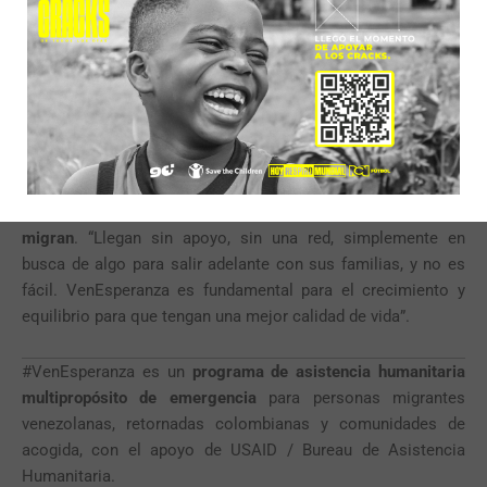
VenEsperanza apoyó a más de 400.000 personas en 10
departamentos
. López lo tiene claro, quiere seguir creciendo
para poder ayudar en todo lo que se pueda.
Cuando menciona
VenEsperanza
, sobre todo se queda con la
“calidad humana” que tienen el equipo y reconoce: “Las
personas han logrado entender que hacen parte de una
familia”. Ahora, casi tras 3 años de trabajo, López
reafirma
la importancia de seguir ayudando a las personas que
migran
. “Llegan sin apoyo, sin una red, simplemente en
busca de algo para salir adelante con sus familias, y no es
fácil. VenEsperanza es fundamental para el crecimiento y
equilibrio para que tengan una mejor calidad de vida”.
#VenEsperanza es un
programa de asistencia humanitaria
multipropósito de emergencia
para personas migrantes
venezolanas, retornadas colombianas y comunidades de
acogida, con el apoyo de USAID / Bureau de Asistencia
Humanitaria.