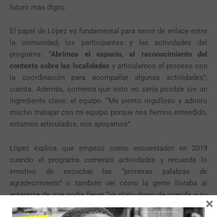
futuro más digno.
El papel de López es fundamental para servir de enlace entre
la comunidad, los participantes y las actividades del
programa. “
Abrimos el espacio, el reconocimiento del
contexto sobre las localidades
y articulamos el proceso con
la coordinación para acompañar algunas actividades”,
cuenta. Además, comenta que esto no sería posible sin un
ingrediente clave: el equipo. “Me siento orgulloso y admiro
mucho trabajar con mi equipo porque nos hemos entendido,
estamos articulados, nos apoyamos”.
López explica que empezó como encuestador en 2019
cuando el programa comenzó actividades y recuerda lo
emotivo de escuchar las “primeras palabras de
agradecimiento” o también ver cómo la gente lloraba al
enterarse de que podía llevar “un plato digno de comida a su
×
casa”. En los tres años que pasaron,
el programa