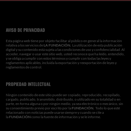
e
t
t
t
k
k
b
b
a
u
t
e
e
l
o
g
b
e
d
d
r
o
r
e
r
i
i
k
a
n
n
m
AVISO DE PRIVACIDAD
Esta página web tiene por objeto facilitar al público en general la información
relativa a los servicios de
LA FUNDACIÓN.
La utilización de esta publicación
digital y su contenido está sujeta a las condiciones de uso y confidencialidad. Al
acceder, navegar o usar este sitio web, usted reconoce que ha leído, entendido,
y se obliga a cumplir con estos términos y cumplir con todas las leyes y
reglamentos aplicables, incluida la exportación y reexportación de leyes y
reglamentos de control.
PROPIEDAD INTELECTUAL
Ningún contenido de este sitio puede ser copiado, reproducido, recopilado,
cargado, publicado, transmitido, distribuido, o utilizado en su totalidad o en
parte, en forma alguna o por ningún medio, ya sea electrónico o mecánico, sin
su consentimiento previo por escrito por la
FUNDACIÓN.
Todo lo que esté
relacionado con noticias puede usarse siempre y cuando se cite a
la
FUNDACIÓN
como la fuente de información y se le informe.