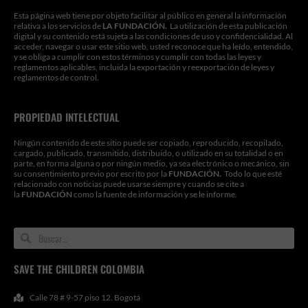
Esta página web tiene por objeto facilitar al público en general la información
relativa a los servicios de
LA FUNDACIÓN.
La utilización de esta publicación
digital y su contenido está sujeta a las condiciones de uso y confidencialidad. Al
acceder, navegar o usar este sitio web, usted reconoce que ha leído, entendido,
y se obliga a cumplir con estos términos y cumplir con todas las leyes y
reglamentos aplicables, incluida la exportación y reexportación de leyes y
reglamentos de control.
PROPIEDAD INTELECTUAL
Ningún contenido de este sitio puede ser copiado, reproducido, recopilado,
cargado, publicado, transmitido, distribuido, o utilizado en su totalidad o en
parte, en forma alguna o por ningún medio, ya sea electrónico o mecánico, sin
su consentimiento previo por escrito por la
FUNDACIÓN.
Todo lo que esté
relacionado con noticias puede usarse siempre y cuando se cite a
la
FUNDACIÓN
como la fuente de información y se le informe.
Search
Search
SAVE THE CHILDREN COLOMBIA
Calle 78 # 9-57 piso 12. Bogotá