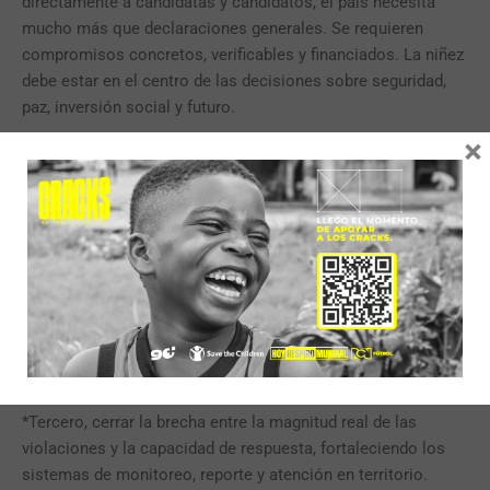
directamente a candidatas y candidatos, el país necesita
mucho más que declaraciones generales. Se requieren
compromisos concretos, verificables y financiados. La niñez
debe estar en el centro de las decisiones sobre seguridad,
paz, inversión social y futuro.
×
Por ello, Save the Children Colombia plantea cuatro
prioridades urgentes:
*Primero, blindar institucionalmente los avances existentes
para garantizar su continuidad en la transición de gobierno,
incluyendo el Plan de Acción de Escuelas Seguras, la
Política de Educación en Emergencias y los Equipos de
Acción Inmediata contra el Reclutamiento.
*Segundo, reforzar el compromiso político y diplomático en
escenarios nacionales e internacionales para posicionar la
protección de la niñez como prioridad.
*Tercero, cerrar la brecha entre la magnitud real de las
violaciones y la capacidad de respuesta, fortaleciendo los
sistemas de monitoreo, reporte y atención en territorio.