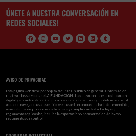
ÚNETE A NUESTRA CONVERSACIÓN EN
REDES SOCIALES!
F
I
Y
T
L
L
T
a
n
o
w
i
i
u
c
s
u
i
n
n
m
e
t
t
t
k
k
b
b
a
u
t
e
e
l
o
g
b
e
d
d
r
o
r
e
r
i
i
k
a
n
n
m
AVISO DE PRIVACIDAD
Esta página web tiene por objeto facilitar al público en general la información
relativa a los servicios de
LA FUNDACIÓN.
La utilización de esta publicación
digital y su contenido está sujeta a las condiciones de uso y confidencialidad. Al
acceder, navegar o usar este sitio web, usted reconoce que ha leído, entendido,
y se obliga a cumplir con estos términos y cumplir con todas las leyes y
reglamentos aplicables, incluida la exportación y reexportación de leyes y
reglamentos de control.
PROPIEDAD INTELECTUAL