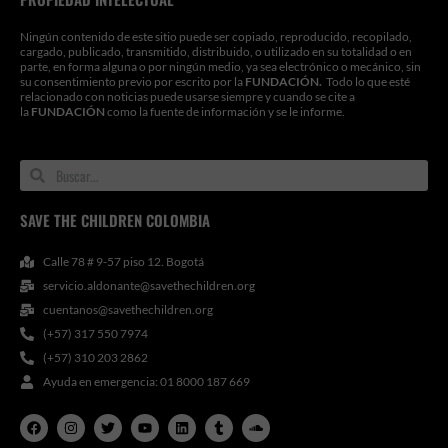
Ningún contenido de este sitio puede ser copiado, reproducido, recopilado,
cargado, publicado, transmitido, distribuido, o utilizado en su totalidad o en
parte, en forma alguna o por ningún medio, ya sea electrónico o mecánico, sin
su consentimiento previo por escrito por la
FUNDACIÓN.
Todo lo que esté
relacionado con noticias puede usarse siempre y cuando se cite a
la
FUNDACIÓN
como la fuente de información y se le informe.
Search
Search
SAVE THE CHILDREN COLOMBIA
Calle 78 # 9-57 piso 12. Bogotá
servicio.aldonante@savethechildren.org
cuentanos@savethechildren.org
(+57) 317 550 7974
(+57) 310 203 2862
Ayuda en emergencia: 01 8000 187 669
F
I
T
Y
L
T
S
a
n
w
o
i
u
o
c
s
i
u
n
m
u