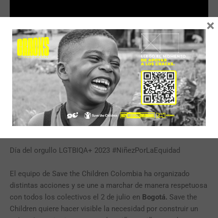
×
Día del orgullo LGTBIQA+ 2023 #NiñezPorLaEquidad
El equipo de Save the Children Colombia ha organizado
distintas acciones y se une a marchar de manera respetuosa
con todos los colectivos el 2 de julio en
Bogotá.
Save the
Children quiere hacer visible la necesidad por construir un