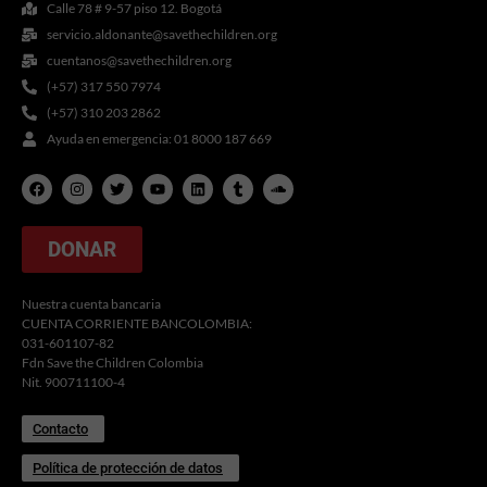
Calle 78 # 9-57 piso 12. Bogotá
servicio.aldonante@savethechildren.org
cuentanos@savethechildren.org
(+57) 317 550 7974
(+57) 310 203 2862
Ayuda en emergencia: 01 8000 187 669
F
I
T
Y
L
T
S
a
n
w
o
i
u
o
c
s
i
u
n
m
u
e
t
t
t
k
b
n
b
a
t
u
e
l
d
DONAR
o
g
e
b
d
r
c
o
r
r
e
i
l
k
a
n
o
m
u
Nuestra cuenta bancaria
d
CUENTA CORRIENTE BANCOLOMBIA:
031-601107-82
Fdn Save the Children Colombia
Nit. 900711100-4
Contacto
Política de protección de datos