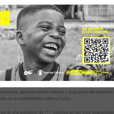
nos afectó. Tenía protuberancias que me cubrían la piel porque
ssandra.
«Tengo que graduarme este año, cuando cumpla 18, pe
o por la violencia. Es doloroso. No sé cuándo volveré a la escuel
ra distraerse de la creciente ansiedad. A medida que aumenta la 
le.
las bandas se acercan más. Podemos oír los disparos cada vez má
e campamento»,
dijo.
«Dormimos en un aula con otras 35 personas.
eglárnoslas, pero en el campamento no es posible procesar bien 
cia armada, agravada por los efectos a largo plazo del terremoto
ra en la incertidumbre sobre su futuro.
nas de una población de 11,7 millones se han visto desplazadas