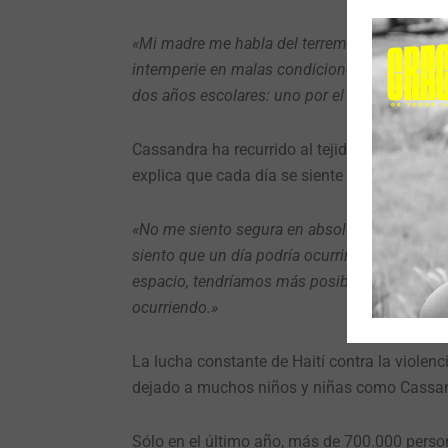
«Mi madre me habla del terremoto y de cómo 
intemperie en malas condiciones»,
cuenta Ca
dos años escolares: uno por el terremoto y otr
Cassandra ha recurrido al tejido a croché pa
explica que cada día se siente más vulnerab
«No me siento segura en absoluto. Cada día 
siento que un día podría ocurrir algo en est
espacio, tendríamos más posibilidades de arr
ocurriendo.»
La lucha constante de Haití contra la violen
dejado a muchos niños y niñas como Cassand
Sólo en el último año, más de 700.000 perso