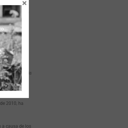
×
 dormíamos a la
ro he perdido
a».
violencia,
s cerca, y
 Si hubiera más
lo que está
 de 2010, ha
 a causa de los