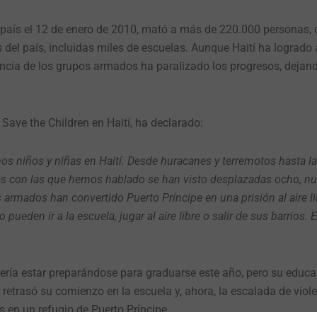
l país el 12 de enero de 2010, mató a más de 220.000 personas,
s del país, incluidas miles de escuelas. Aunque Haití ha logrado
encia de los grupos armados ha paralizado los progresos, dejand
 Save the Children en Haití, ha declarado:
hos niños y niñas en Haití. Desde huracanes y terremotos hasta la
s con las que hemos hablado se han visto desplazadas ocho, nu
 armados han convertido Puerto Príncipe en una prisión al aire li
ueden ir a la escuela, jugar al aire libre o salir de sus barrios. E
bería estar preparándose para graduarse este año, pero su educa
etrasó su comienzo en la escuela y, ahora, la escalada de viole
s en un refugio de Puerto Príncipe.