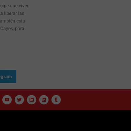
ncipe que viven
 liberar las
también está
 Cayes, para
egram
Y
T
L
L
T
o
w
i
i
u
u
i
n
n
m
t
t
k
k
b
u
t
e
e
l
b
e
d
d
r
e
r
i
i
n
n