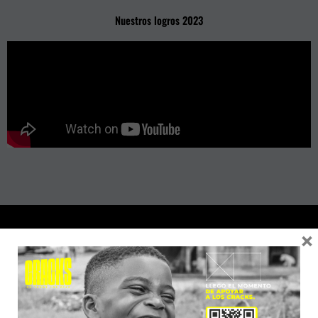
Nuestros logros 2023
×
AVISO DE PRIVACIDAD
Esta página web tiene por objeto facilitar al público en general la información
relativa a los servicios de
LA FUNDACIÓN.
La utilización de esta publicación