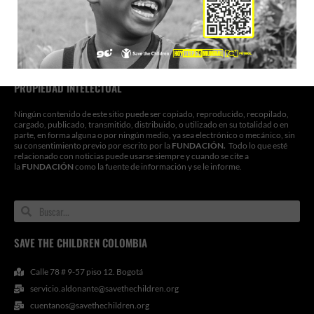
digital y su contenido está sujeta a las condiciones de uso y confidencialidad. Al
acceder, navegar o usar este sitio web, usted reconoce que ha leído, entendido,
y se obliga a cumplir con estos términos y cumplir con todas las leyes y
reglamentos aplicables, incluida la exportación y reexportación de leyes y
reglamentos de control.
PROPIEDAD INTELECTUAL
Ningún contenido de este sitio puede ser copiado, reproducido, recopilado,
cargado, publicado, transmitido, distribuido, o utilizado en su totalidad o en
parte, en forma alguna o por ningún medio, ya sea electrónico o mecánico, sin
su consentimiento previo por escrito por la
FUNDACIÓN.
Todo lo que esté
relacionado con noticias puede usarse siempre y cuando se cite a
la
FUNDACIÓN
como la fuente de información y se le informe.
Search
Search
SAVE THE CHILDREN COLOMBIA
Calle 78 # 9-57 piso 12. Bogotá
servicio.aldonante@savethechildren.org
cuentanos@savethechildren.org