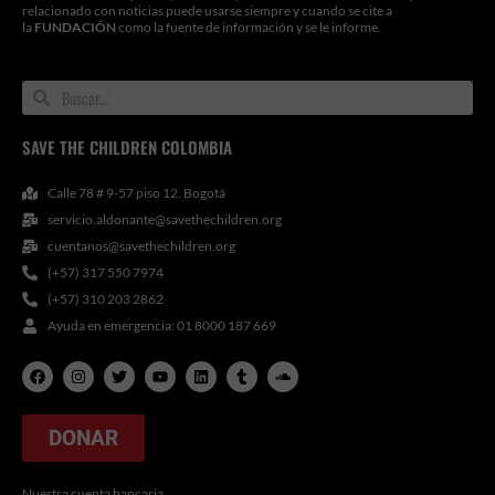
relacionado con noticias puede usarse siempre y cuando se cite a
la
FUNDACIÓN
como la fuente de información y se le informe.
Search
Search
SAVE THE CHILDREN COLOMBIA
Calle 78 # 9-57 piso 12. Bogotá
servicio.aldonante@savethechildren.org
cuentanos@savethechildren.org
(+57) 317 550 7974
(+57) 310 203 2862
Ayuda en emergencia: 01 8000 187 669
F
I
T
Y
L
T
S
a
n
w
o
i
u
o
c
s
i
u
n
m
u
e
t
t
t
k
b
n
b
a
t
u
e
l
d
DONAR
o
g
e
b
d
r
c
o
r
r
e
i
l
k
a
n
o
m
u
Nuestra cuenta bancaria