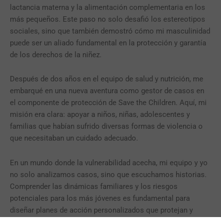
lactancia materna y la alimentación complementaria en los
más pequeños. Este paso no solo desafió los estereotipos
sociales, sino que también demostró cómo mi masculinidad
puede ser un aliado fundamental en la protección y garantía
de los derechos de la niñez.
Después de dos años en el equipo de salud y nutrición, me
embarqué en una nueva aventura como gestor de casos en
el componente de protección de Save the Children. Aquí, mi
misión era clara: apoyar a niños, niñas, adolescentes y
familias que habían sufrido diversas formas de violencia o
que necesitaban un cuidado adecuado.
En un mundo donde la vulnerabilidad acecha, mi equipo y yo
no solo analizamos casos, sino que escuchamos historias.
Comprender las dinámicas familiares y los riesgos
potenciales para los más jóvenes es fundamental para
diseñar planes de acción personalizados que protejan y