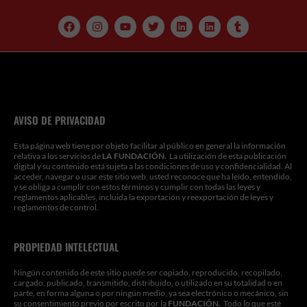
F
I
Y
T
L
L
T
a
n
o
w
i
i
u
c
s
u
i
n
n
m
e
t
t
t
k
k
b
b
a
u
t
e
e
l
o
g
b
e
d
d
r
o
r
e
r
i
i
k
a
n
n
m
AVISO DE PRIVACIDAD
Esta página web tiene por objeto facilitar al público en general la información
relativa a los servicios de
LA FUNDACIÓN.
La utilización de esta publicación
digital y su contenido está sujeta a las condiciones de uso y confidencialidad. Al
acceder, navegar o usar este sitio web, usted reconoce que ha leído, entendido,
y se obliga a cumplir con estos términos y cumplir con todas las leyes y
reglamentos aplicables, incluida la exportación y reexportación de leyes y
reglamentos de control.
PROPIEDAD INTELECTUAL
Ningún contenido de este sitio puede ser copiado, reproducido, recopilado,
cargado, publicado, transmitido, distribuido, o utilizado en su totalidad o en
parte, en forma alguna o por ningún medio, ya sea electrónico o mecánico, sin
su consentimiento previo por escrito por la
FUNDACIÓN.
Todo lo que esté