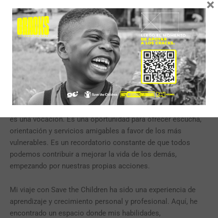
×
promuevan sus derechos.
En contextos donde la población migrante enfrenta
dificultades sociales, como el consumo de sustancias o la
presencia de bandas organizadas, nuestro trabajo se vuelve
aún más crucial. Pero en cada intervención, en cada historia
compartida, la escucha activa es la herramienta que guía
nuestro camino hacia un cambio positivo.
Para mí, trabajar en Save the Children no es solo un empleo,
es una vocación. Es una oportunidad para ofrecer escucha,
orientación y servicios amigables a favor de los más
vulnerables. Es un recordatorio constante de que todos
podemos contribuir a mejorar la vida de los demás,
empezando por nuestras propias acciones.
Mi viaje con Save the Children ha sido una experiencia de
aprendizaje y crecimiento personal y profesional. Aquí, he
encontrado un espacio donde mis habilidades,