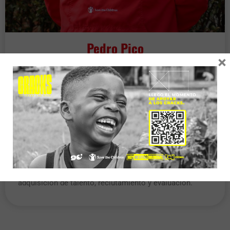
Pedro Pico
×
Director Asociado de Talento Humano y Legal
Abogado con especialización en Derecho Laboral y
Gerencia de Gestión Humana, con más de 10 años
liderando e implementando todos los procesos
inherentes al Área de Talento Humanos para más de
3.000 empleados en empresas, multinacionales de
servicios, telecomunicaciones, oil & gas y ONG.
Con fuerte experiencia en la creación de estrategias
para cambio de clima y cultura laboral, procesos de
adquisición de talento, reclutamiento y evaluación.