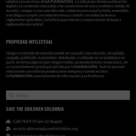
relativa a los servicios de
LA FUNDACIÓN.
La utilización de esta publicación
digital y su contenido está sujeta a las condiciones de uso y confidencialidad. Al
acceder, navegar o usar este sitio web, usted reconoce que ha leído, entendido,
y se obliga a cumplir con estos términos y cumplir con todas las leyes y
reglamentos aplicables, incluida la exportación y reexportación de leyes y
reglamentos de control.
PROPIEDAD INTELECTUAL
Ningún contenido de este sitio puede ser copiado, reproducido, recopilado,
cargado, publicado, transmitido, distribuido, o utilizado en su totalidad o en
parte, en forma alguna o por ningún medio, ya sea electrónico o mecánico, sin
su consentimiento previo por escrito por la
FUNDACIÓN.
Todo lo que esté
relacionado con noticias puede usarse siempre y cuando se cite a
la
FUNDACIÓN
como la fuente de información y se le informe.
Search
Search
SAVE THE CHILDREN COLOMBIA
Calle 78 # 9-57 piso 12. Bogotá
servicio.aldonante@savethechildren.org
cuentanos@savethechildren.org