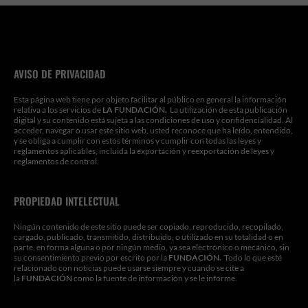
AVISO DE PRIVACIDAD
Esta página web tiene por objeto facilitar al público en general la información
relativa a los servicios de
LA FUNDACIÓN.
La utilización de esta publicación
digital y su contenido está sujeta a las condiciones de uso y confidencialidad. Al
acceder, navegar o usar este sitio web, usted reconoce que ha leído, entendido,
y se obliga a cumplir con estos términos y cumplir con todas las leyes y
reglamentos aplicables, incluida la exportación y reexportación de leyes y
reglamentos de control.
PROPIEDAD INTELECTUAL
Ningún contenido de este sitio puede ser copiado, reproducido, recopilado,
cargado, publicado, transmitido, distribuido, o utilizado en su totalidad o en
parte, en forma alguna o por ningún medio, ya sea electrónico o mecánico, sin
su consentimiento previo por escrito por la
FUNDACIÓN.
Todo lo que esté
relacionado con noticias puede usarse siempre y cuando se cite a
la
FUNDACIÓN
como la fuente de información y se le informe.