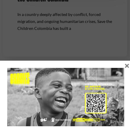
In a country deeply affected by conflict, forced
migration, and ongoing humanitarian crises, Save the
Children Colombia has built a
×
Previous
1
…
12
13
14
15
16
…
84
Next