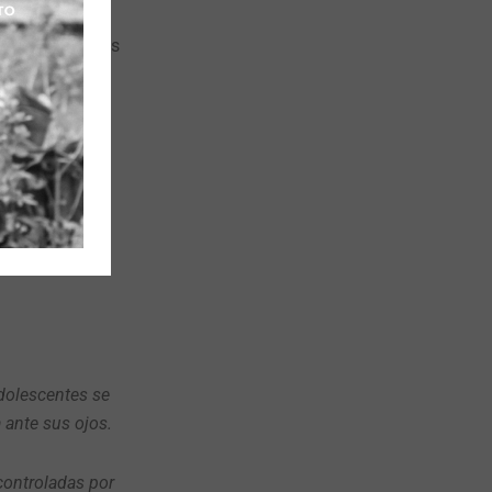
para enviar a
capacidad de las
do utilizadas
 actividades
el nuevo curso
uela en zonas
o y la amenaza
adolescentes se
 ante sus ojos.
controladas por