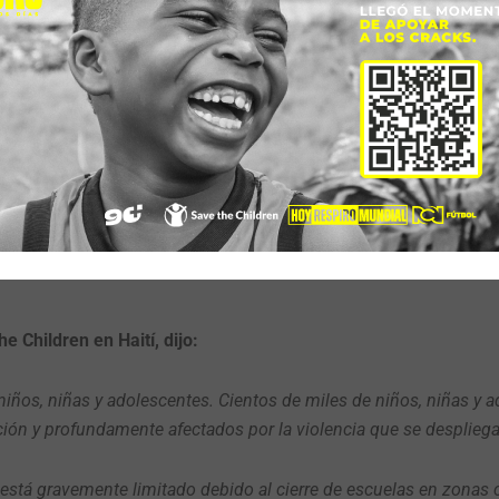
, las familias siguen enfrentándose a importantes dificultades 
a violencia constante y la inflación galopante han afectado a la 
sico para sus hijos e hijas. Además, algunas escuelas que han si
 limpieza y reparación antes de poder reanudar plenamente las
ven en zonas con combates activos en Puerto Príncipe, empezar 
e, incluso si las escuelas vuelven a abrir. El trayecto a la esc
sgos considerables, como quedar atrapados en el fuego cruzad
e Children en Haití, dijo:
de niños, niñas y adolescentes. Cientos de miles de niños, niñas y 
ión y profundamente afectados por la violencia que se despliega
 está gravemente limitado debido al cierre de escuelas en zonas 