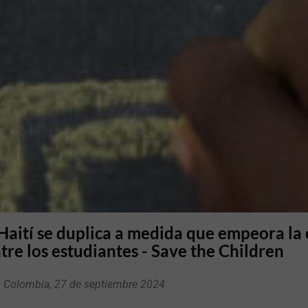
Haití se duplica a medida que empeora la c
tre los estudiantes - Save the Children
Colombia, 27 de septiembre 2024