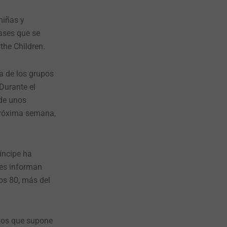
niñas y
ases que se
the Children.
a de los grupos
Durante el
 de unos
próxima semana,
íncipe ha
yes informan
os 80, más del
etos que supone