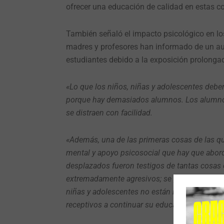
ofrecer una educación de calidad en estas 
También señaló el impacto psicológico en lo
madres y profesores han informado de un aume
estudiantes debido a la exposición prolongad
«Lo que los niños, niñas y adolescentes debe
porque hay demasiados alumnos. Los alumnos 
se distraen con facilidad.
«Además, una de las primeras cosas de las qu
mental y apoyo psicosocial que hay que abord
desplazados fueron testigos de tantas cosas 
extremadamente agresivos; se pelean y se tira
niñas y adolescentes no están motivados en l
receptivos a continuar su educación y sean ca