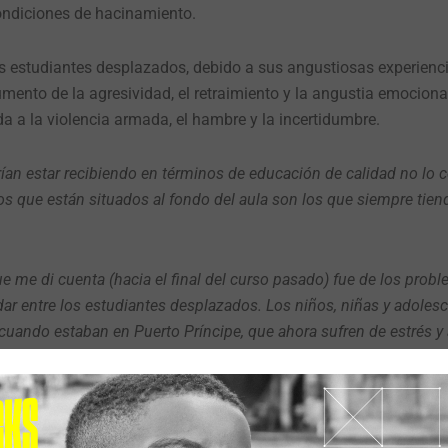
condiciones de hacinamiento.
s estudiantes desplazados, debido a sus angustiosas experienci
nto de la agresividad, el retraimiento y la angustia emocional
a a la violencia armada, el hambre y la incertidumbre.
rían estar recibiendo en términos de educación de calidad no lo
que están situados al fondo del aula son los que siempre tiend
e me di cuenta (hacia el final del curso pasado) fue de los prob
ar entre los estudiantes desplazados. Los niños, niñas y adoles
cuando estaban en Puerto Príncipe, que ahora sufren de estrés y
n piedras unos a otros, los recién llegados y los locales. Muchos
a escuela. Aun así, es de esperar que, con el paso del tiempo, s
paces de abordar y hacer frente a los problemas a los que se enf