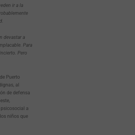
den ir a la
probablemente
d.
n devastar a
implacable. Para
ncierto. Pero
 de Puerto
ignas, al
ión de defensa
este,
 psicosocial a
los niños que