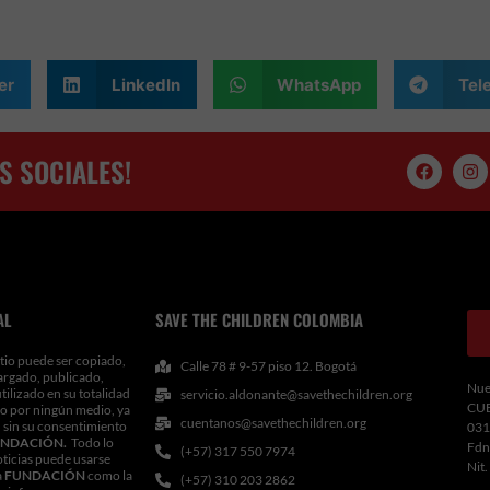
er
LinkedIn
WhatsApp
Tel
S SOCIALES!
F
I
a
n
c
s
e
t
b
a
o
g
o
r
k
a
m
AL
SAVE THE CHILDREN COLOMBIA
tio puede ser copiado,
Calle 78 # 9-57 piso 12. Bogotá
argado, publicado,
Nue
utilizado en su totalidad
servicio.aldonante@savethechildren.org
CU
 o por ningún medio, ya
cuentanos@savethechildren.org
 sin su consentimiento
031
NDACIÓN.
Todo lo
Fdn
(+57) 317 550 7974
oticias puede usarse
Nit
a
FUNDACIÓN
como la
(+57) 310 203 2862