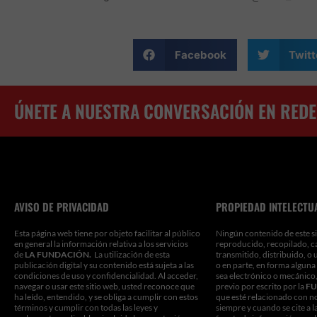
Facebook
Twitt
ÚNETE A NUESTRA CONVERSACIÓN EN REDE
AVISO DE PRIVACIDAD
PROPIEDAD INTELECTU
Esta página web tiene por objeto facilitar al público
Ningún contenido de este si
en general la información relativa a los servicios
reproducido, recopilado, c
de
LA FUNDACIÓN.
La utilización de esta
transmitido, distribuido, o 
publicación digital y su contenido está sujeta a las
o en parte, en forma alguna
condiciones de uso y confidencialidad. Al acceder,
sea electrónico o mecánico,
navegar o usar este sitio web, usted reconoce que
previo por escrito por la
FU
ha leído, entendido, y se obliga a cumplir con estos
que esté relacionado con n
términos y cumplir con todas las leyes y
siempre y cuando se cite a l