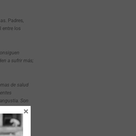
as. Padres,
 entre los
 consiguen
en a sufrir más;
lemas de salud
centes
 angustia. Son
×
 niños, niños,
e muestren más
rentan».