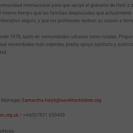
omunidad internacional para que apoye al gobierno de Haití a d
 al mismo tiempo que las familias desplazadas que actualmente 
ternativo seguro, y que los profesores reciban su salario a tiem
 desde 1978, tanto en comunidades urbanas como rurales. Propo
 sus necesidades más urgentes, presta apoyo sanitario y nutricio
dad.
a Manager,
Samantha.halyk@savethechildren.org
n.org.uk
/ +44(0)7831 650409
balNews