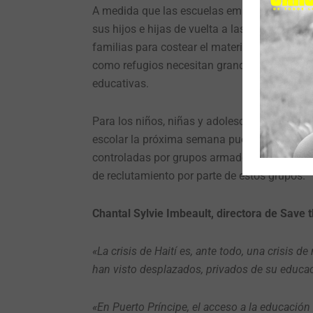
A medida que las escuelas empiezan a reabrir
sus hijos e hijas de vuelta a las escuelas. L
familias para costear el material escolar bá
como refugios necesitan grandes trabajos de
educativas.
Para los niños, niñas y adolescentes que vi
escolar la próxima semana puede no ser posibl
controladas por grupos armados plantea rie
de reclutamiento por parte de estos grupos.
Chantal Sylvie Imbeault, directora de Save th
«La crisis de Haití es, ante todo, una crisis 
han visto desplazados, privados de su educac
«En Puerto Príncipe, el acceso a la educación