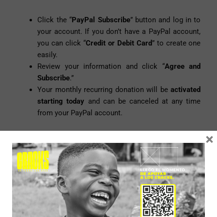
Click the “
PayPal Subscribe
” button and log in to
your account. If you don’t have a PayPal account,
you can click “
Credit or Debit Card
” to create one
easily.
Review your information and click “
Agree and
Subscribe
.”
Your monthly recurring donation will be
activated
starting today
and can be canceled at any time
from your PayPal account.
×
Recurring Donation Button: