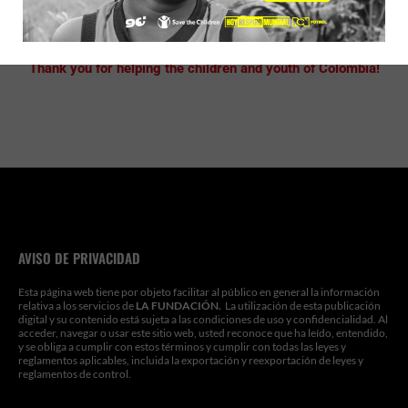
Thank you for helping the children and youth of Colombia!
AVISO DE PRIVACIDAD
Esta página web tiene por objeto facilitar al público en general la información
relativa a los servicios de
LA FUNDACIÓN.
La utilización de esta publicación
digital y su contenido está sujeta a las condiciones de uso y confidencialidad. Al
acceder, navegar o usar este sitio web, usted reconoce que ha leído, entendido,
y se obliga a cumplir con estos términos y cumplir con todas las leyes y
reglamentos aplicables, incluida la exportación y reexportación de leyes y
reglamentos de control.