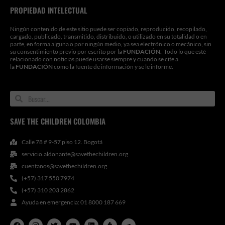
PROPIEDAD INTELECTUAL
Ningún contenido de este sitio puede ser copiado, reproducido, recopilado,
cargado, publicado, transmitido, distribuido, o utilizado en su totalidad o en
parte, en forma alguna o por ningún medio, ya sea electrónico o mecánico, sin
su consentimiento previo por escrito por la
FUNDACIÓN.
Todo lo que esté
relacionado con noticias puede usarse siempre y cuando se cite a
la
FUNDACIÓN
como la fuente de información y se le informe.
Search
Search
SAVE THE CHILDREN COLOMBIA
Calle 78 # 9-57 piso 12. Bogotá
servicio.aldonante@savethechildren.org
cuentanos@savethechildren.org
(+57) 317 550 7974
(+57) 310 203 2862
Ayuda en emergencia: 01 8000 187 669
F
I
T
Y
L
T
S