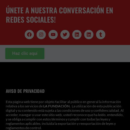
ÚNETE A NUESTRA CONVERSACIÓN EN
REDES SOCIALES!
F
I
Y
T
L
L
T
a
n
o
w
i
i
u
c
s
u
i
n
n
m
e
t
t
t
k
k
b
b
a
u
t
e
e
l
Haz clic aquí
o
g
b
e
d
d
r
o
r
e
r
i
i
k
a
n
n
m
AVISO DE PRIVACIDAD
Esta página web tiene por objeto facilitar al público en general la información
relativa a los servicios de
LA FUNDACIÓN.
La utilización de esta publicación
digital y su contenido está sujeta a las condiciones de uso y confidencialidad. Al
acceder, navegar o usar este sitio web, usted reconoce que ha leído, entendido,
y se obliga a cumplir con estos términos y cumplir con todas las leyes y
reglamentos aplicables, incluida la exportación y reexportación de leyes y
reglamentos de control.