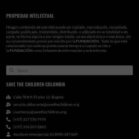
PROPIEDAD INTELECTUAL
Ningún contenido de este sitio puede ser copiado, reproducido, recopilado,
cargado, publicado, transmitido, distribuido, o utilizado en su totalidad o en
parte, en forma alguna o por ningún medio, ya sea electrónico o mecánico, sin
su consentimiento previo por escrito por la
FUNDACIÓN.
Todo lo que esté
relacionado con noticias puede usarse siempre y cuando se cite a
la
FUNDACIÓN
como la fuente de información y se le informe.
Search
Search
SAVE THE CHILDREN COLOMBIA
Calle 78 # 9-57 piso 12. Bogotá
servicio.aldonante@savethechildren.org
cuentanos@savethechildren.org
(+57) 317 550 7974
(+57) 310 203 2862
Ayuda en emergencia: 01 8000 187 669