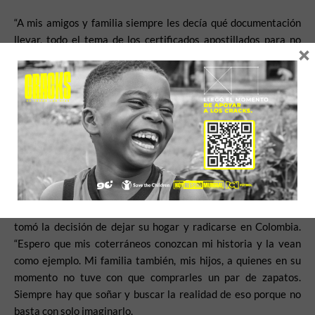
“A mis amigos y familia siempre les decía qué documentación
llevar, todo el tema de los certificados apostillados para no
×
saltar a la nada. Yo los orientaba y les decía que tenían que
tener un norte. Ahora, en la práctica, yo lo viví. Salí del país con
miedo, pero también con un norte para seguir avanzando.
Muchos sueños me acompañaron durante mi migración, y eso
es algo que siempre busco decirles a las personas: los sueños
dan vida, más aún en los momentos difíciles”, comenta.
Durante cuatro meses, de forma pendular, Edgar visitaba
Colombia evaluando si dejar su país o no, si su familia lo
acompañaría o no. Fue el 19 de diciembre de 2019 cuando
tomó la decisión de dejar su hogar y radicarse en Colombia.
“Espero que mis coterráneos conozcan mi historia y la vean
como ejemplo. Mi familia también, mis hijos, a quienes en su
momento no tuve con que comprarles un par de zapatos.
Siempre hay que soñar y buscar la realidad de eso porque no
basta con solo imaginarlo.