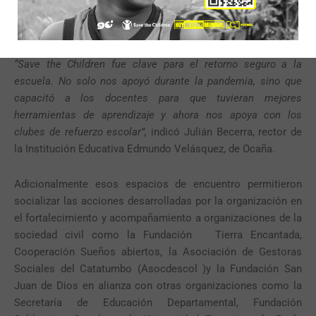
docente de la Institución Fray José María Arévalo, en La
Playa de Belén.
“
Save the Children fue clave para el retorno seguro a la
escuela. No solo nos apoyó durante la pandemia, sino que
capacitó a los docentes para que tuvieran mejores
herramientas de aprendizaje y ahora nos apoya con los
clubes de refuerzo escolar”,
indicó Julián Becerra, rector de
la Institución Educativa Edmundo Velásquez, de Ocaña.
Adicionalmente esos espacios de encuentro permitieron
socializar las acciones desarrolladas por la organización en
el fortalecimiento y acompañamiento a organizaciones de la
sociedad civil como la Fundación Tierra Encantada,
Cooperación Sueños abiertos, la Asociación de Gestoras
Sociales del Catatumbo (Asocdescol )y la Fundación San
Juan de Dios en alianza con otras organizaciones como la
Secretaría de Educación Departamental, Fundación