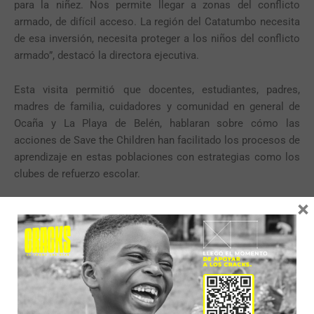
para la niñez. Nos permite llegar a zonas del conflicto
armado, de difícil acceso. La región del Catatumbo necesita
de esa inversión, necesita proteger a los niños del conflicto
armado”, destacó la directora ejecutiva.
Esta visita permitió que docentes, estudiantes, padres,
madres de familia, cuidadores y comunidad en general de
Ocaña y La Playa de Belén, hablaran sobre cómo las
acciones de Save the Children han facilitado los procesos de
aprendizaje en estas poblaciones con estrategias como los
clubes de refuerzo escolar.
×
“Este año recibimos niños para segundo grado que no sabían
aún leer y que incluso tenían problemas para agarrar el lápiz,
ellos vienen de cursar en sus casas primer grado y
preescolar y fue un reto gigante para ellos y para sus padres
y madres, por lo que los clubes de refuerzo escolar se
convirtieron en una herramienta muy útil para los estudiantes
y para nosotros como docentes”,
aseguró, Lissy Galván,