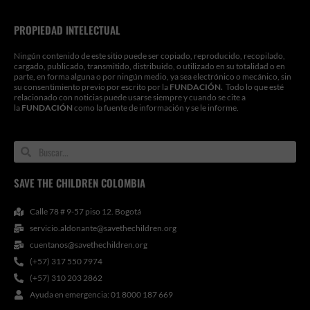
PROPIEDAD INTELECTUAL
Ningún contenido de este sitio puede ser copiado, reproducido, recopilado,
cargado, publicado, transmitido, distribuido, o utilizado en su totalidad o en
parte, en forma alguna o por ningún medio, ya sea electrónico o mecánico, sin
su consentimiento previo por escrito por la
FUNDACIÓN.
Todo lo que esté
relacionado con noticias puede usarse siempre y cuando se cite a
la
FUNDACIÓN
como la fuente de información y se le informe.
Search
Search
SAVE THE CHILDREN COLOMBIA
Calle 78 # 9-57 piso 12. Bogotá
servicio.aldonante@savethechildren.org
cuentanos@savethechildren.org
(+57) 317 550 7974
(+57) 310 203 2862
Ayuda en emergencia: 01 8000 187 669