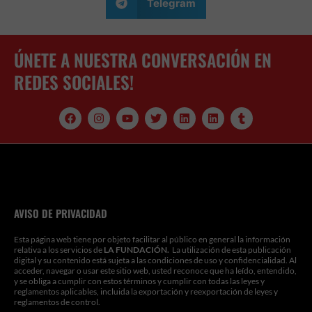
Telegram
ÚNETE A NUESTRA CONVERSACIÓN EN
REDES SOCIALES!
F
I
Y
T
L
L
T
a
n
o
w
i
i
u
c
s
u
i
n
n
m
e
t
t
t
k
k
b
b
a
u
t
e
e
l
o
g
b
e
d
d
r
o
r
e
r
i
i
k
a
n
n
m
AVISO DE PRIVACIDAD
Esta página web tiene por objeto facilitar al público en general la información
relativa a los servicios de
LA FUNDACIÓN.
La utilización de esta publicación
digital y su contenido está sujeta a las condiciones de uso y confidencialidad. Al
acceder, navegar o usar este sitio web, usted reconoce que ha leído, entendido,
y se obliga a cumplir con estos términos y cumplir con todas las leyes y
reglamentos aplicables, incluida la exportación y reexportación de leyes y
reglamentos de control.