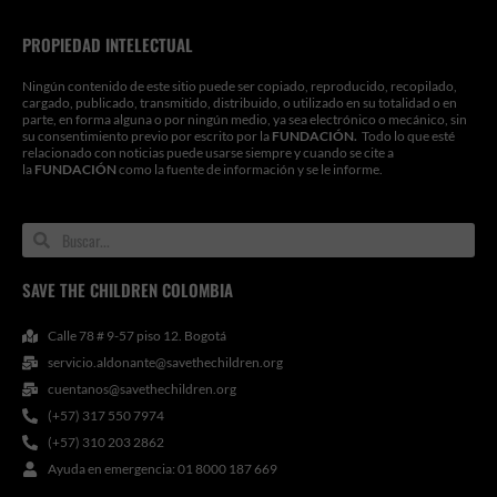
PROPIEDAD INTELECTUAL
Ningún contenido de este sitio puede ser copiado, reproducido, recopilado,
cargado, publicado, transmitido, distribuido, o utilizado en su totalidad o en
parte, en forma alguna o por ningún medio, ya sea electrónico o mecánico, sin
su consentimiento previo por escrito por la
FUNDACIÓN.
Todo lo que esté
relacionado con noticias puede usarse siempre y cuando se cite a
la
FUNDACIÓN
como la fuente de información y se le informe.
Search
Search
SAVE THE CHILDREN COLOMBIA
Calle 78 # 9-57 piso 12. Bogotá
servicio.aldonante@savethechildren.org
cuentanos@savethechildren.org
(+57) 317 550 7974
(+57) 310 203 2862
Ayuda en emergencia: 01 8000 187 669