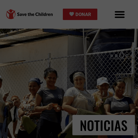
Ir
al
DONAR
contenido
NOTICIAS