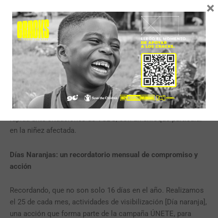
×
Save the Children hace un llamado a las instituciones,
organizaciones de la sociedad civil y a cada persona en
Colombia, a sumarse a los esfuerzos para prevenir la
violencia de género, especialmente el feminicidio y las
violencias sexuales hacía las niñeces. En el marco de los
16
Días de Activismo
y del trigésimo aniversario de la
Plataforma de Beijing, es crucial intensificar los esfuerzos
para erradicar todas las formas de violencia, aplicando
políticas públicas que garanticen una respuesta integral y
rápida ante situaciones de VSBG, con un enfoque particular
en la niñez afectada.
Días Naranjas: un recordatorio mensual de compromiso y
acción
Recordando, que no son solo 16 días en el año. Realizamos
el 25 de cada mes, actividades de visibilización [Día naranja],
una acción que forma parte de la campaña ÚNETE, para