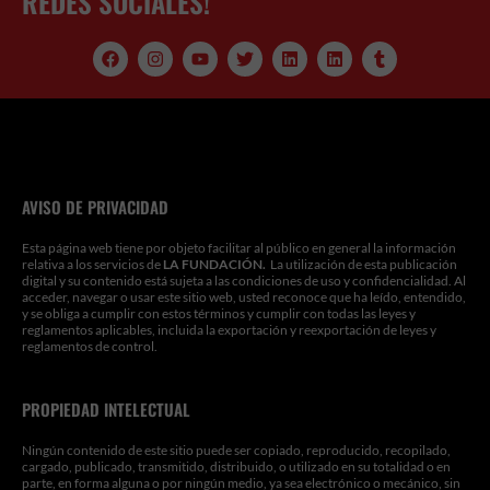
REDES SOCIALES!
F
I
Y
T
L
L
T
a
n
o
w
i
i
u
c
s
u
i
n
n
m
e
t
t
t
k
k
b
b
a
u
t
e
e
l
o
g
b
e
d
d
r
o
r
e
r
i
i
k
a
n
n
m
AVISO DE PRIVACIDAD
Esta página web tiene por objeto facilitar al público en general la información
relativa a los servicios de
LA FUNDACIÓN.
La utilización de esta publicación
digital y su contenido está sujeta a las condiciones de uso y confidencialidad. Al
acceder, navegar o usar este sitio web, usted reconoce que ha leído, entendido,
y se obliga a cumplir con estos términos y cumplir con todas las leyes y
reglamentos aplicables, incluida la exportación y reexportación de leyes y
reglamentos de control.
PROPIEDAD INTELECTUAL
Ningún contenido de este sitio puede ser copiado, reproducido, recopilado,
cargado, publicado, transmitido, distribuido, o utilizado en su totalidad o en
parte, en forma alguna o por ningún medio, ya sea electrónico o mecánico, sin