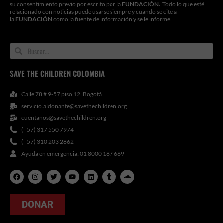
su consentimiento previo por escrito por la
FUNDACIÓN.
Todo lo que esté
relacionado con noticias puede usarse siempre y cuando se cite a
la
FUNDACIÓN
como la fuente de información y se le informe.
Search
Search
SAVE THE CHILDREN COLOMBIA
Calle 78 # 9-57 piso 12. Bogotá
servicio.aldonante@savethechildren.org
cuentanos@savethechildren.org
(+57) 317 550 7974
(+57) 310 203 2862
Ayuda en emergencia: 01 8000 187 669
F
I
T
Y
L
T
S
a
n
w
o
i
u
o
c
s
i
u
n
m
u
e
t
t
t
k
b
n
b
a
t
u
e
l
d
DONAR
o
g
e
b
d
r
c
o
r
r
e
i
l
k
a
n
o