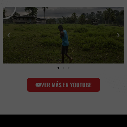
l
a
y
VER MÁS EN YOUTUBE