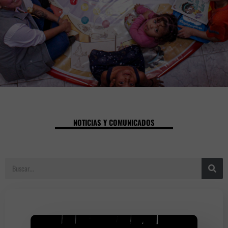
NOTICIAS Y COMUNICADOS
S
e
a
r
c
h