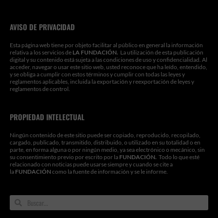
AVISO DE PRIVACIDAD
Esta página web tiene por objeto facilitar al público en general la información
relativa a los servicios de
LA FUNDACIÓN.
La utilización de esta publicación
digital y su contenido está sujeta a las condiciones de uso y confidencialidad. Al
acceder, navegar o usar este sitio web, usted reconoce que ha leído, entendido,
y se obliga a cumplir con estos términos y cumplir con todas las leyes y
reglamentos aplicables, incluida la exportación y reexportación de leyes y
reglamentos de control.
PROPIEDAD INTELECTUAL
Ningún contenido de este sitio puede ser copiado, reproducido, recopilado,
cargado, publicado, transmitido, distribuido, o utilizado en su totalidad o en
parte, en forma alguna o por ningún medio, ya sea electrónico o mecánico, sin
su consentimiento previo por escrito por la
FUNDACIÓN.
Todo lo que esté
relacionado con noticias puede usarse siempre y cuando se cite a
la
FUNDACIÓN
como la fuente de información y se le informe.
Search
Search