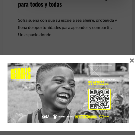
para todos y todas
Sofía sueña con que su escuela sea alegre, protegida y
llena de oportunidades para aprender y compartir.
Un espacio donde
×
Previous
1
2
3
4
5
…
84
Next