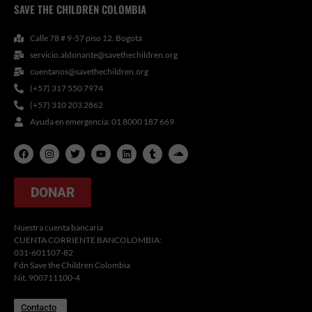
SAVE THE CHILDREN COLOMBIA
Calle 78 # 9-57 piso 12. Bogotá
servicio.aldonante@savethechildren.org
cuentanos@savethechildren.org
(+57) 317 550 7974
(+57) 310 203 2862
Ayuda en emergencia: 01 8000 187 669
F
I
T
Y
L
T
S
a
n
w
o
i
u
o
c
s
i
u
n
m
u
e
t
t
t
k
b
n
b
a
t
u
e
l
d
DONAR
o
g
e
b
d
r
c
o
r
r
e
i
l
k
a
n
o
m
u
Nuestra cuenta bancaria
d
CUENTA CORRIENTE BANCOLOMBIA:
031-601107-82
Fdn Save the Children Colombia
Nit. 900711100-4
Contacto