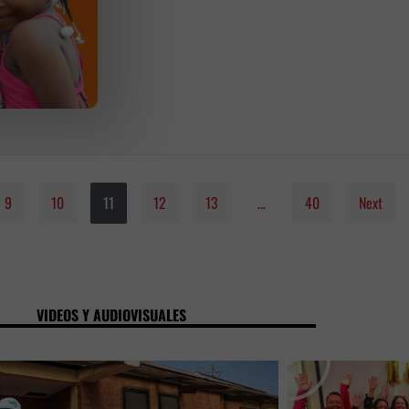
9
10
11
12
13
…
40
Next
VIDEOS Y AUDIOVISUALES
P
l
a
y