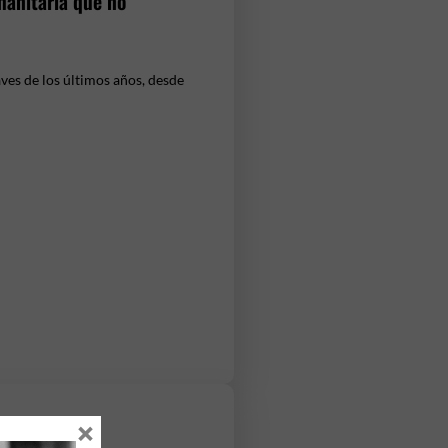
manitaria que no
ves de los últimos años, desde
×