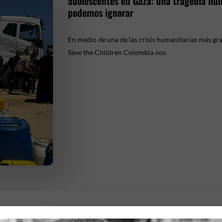
adolescentes en Gaza: una tragedia hu
podemos ignorar
En medio de una de las crisis humanitarias más gra
Save the Children Colombia nos
Francy* una mujer resiliente y valiente