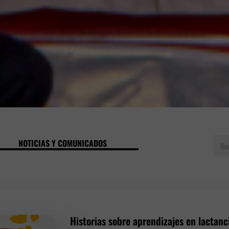
S
NOTICIAS Y COMUNICADOS
e
a
r
c
h
Historias sobre aprendizajes en lactanc