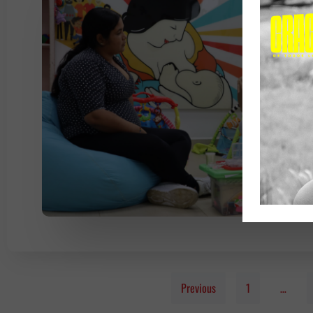
Previous
1
…