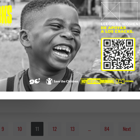
Francy* es una mujer migrante que vive con su espo
departamento de Arauca. Dedica
9
10
11
12
13
…
84
Next