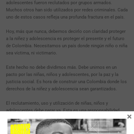
adolescentes fueron reclutados por grupos armados.
Muchos otros han sido utilizados por redes criminales. Cada
uno de estos casos refleja una profunda fractura en el país.
Hoy, más que nunca, debemos decirlo con claridad proteger
a la niñez y adolescencia es proteger el presente y el futuro
de Colombia. Necesitamos un país donde ningún niño o niña
sea víctima, ni victimario.
Este hecho no debe dividirnos más. Debe unirnos en un
pacto por las niñas, niños y adolescentes, por la paz y la
justicia social. Es hora de construir una Colombia donde los
derechos de la niñez y adolescencia sean garantizados.
El reclutamiento, uso y utilización de niñas, niños y
adolescentes debe parar ya. Esta es una responsabilidad
×
compartida por las familias, el Estado y toda la sociedad.
Debemos activar con urgencia rutas de acceso a derechos, y
construir entornos seguros donde puedan crecer con