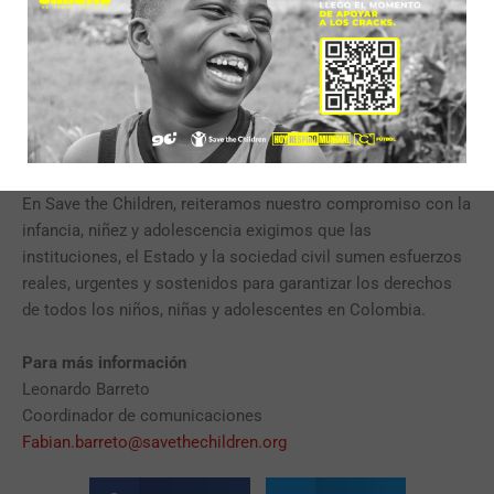
dignidad, lejos de la guerra y la violencia.
Hacemos un llamado urgente al Estado a invertir en la niñez
y adolescencia, prioriza
r la educación, salud, protección y
participación de las niñas, niños y adolescencia,
deben estar
en el centro de los planes de desarrollo territorial.
En
Save the Children, reiteramos nuestro compromiso con la
infancia, niñez y adolescencia exigimos que las
instituciones, el Estado y la sociedad civil sumen esfuerzos
reales, urgentes y sostenidos para garantizar los derechos
de todos los niños, niñas y adolescentes en Colombia.
Para más información
Leonardo Barreto
Coordinador de comunicaciones
Fabian.barreto@savethechildren.org