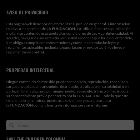
k
a
n
n
m
AVISO DE PRIVACIDAD
Esta página web tiene por objeto facilitar al público en general la información
relativa a los servicios de
LA FUNDACIÓN.
La utilización de esta publicación
digital y su contenido está sujeta a las condiciones de uso y confidencialidad. Al
acceder, navegar o usar este sitio web, usted reconoce que ha leído, entendido,
y se obliga a cumplir con estos términos y cumplir con todas las leyes y
reglamentos aplicables, incluida la exportación y reexportación de leyes y
reglamentos de control.
PROPIEDAD INTELECTUAL
Ningún contenido de este sitio puede ser copiado, reproducido, recopilado,
cargado, publicado, transmitido, distribuido, o utilizado en su totalidad o en
parte, en forma alguna o por ningún medio, ya sea electrónico o mecánico, sin
su consentimiento previo por escrito por la
FUNDACIÓN.
Todo lo que esté
relacionado con noticias puede usarse siempre y cuando se cite a
la
FUNDACIÓN
como la fuente de información y se le informe.
Search
Search
SAVE THE CHILDREN COLOMBIA