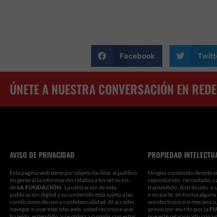
Facebook
Twitt
ÚNETE A NUESTRA CONVERSACIÓN EN REDE
AVISO DE PRIVACIDAD
PROPIEDAD INTELECTU
Esta página web tiene por objeto facilitar al público
Ningún contenido de este si
en general la información relativa a los servicios
reproducido, recopilado, c
de
LA FUNDACIÓN.
La utilización de esta
transmitido, distribuido, o 
publicación digital y su contenido está sujeta a las
o en parte, en forma alguna
condiciones de uso y confidencialidad. Al acceder,
sea electrónico o mecánico,
navegar o usar este sitio web, usted reconoce que
previo por escrito por la
FU
ha leído, entendido, y se obliga a cumplir con estos
que esté relacionado con n