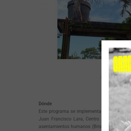
Dónde
Este programa se implementa en distintas i
Juan Francisco Lara, Centro de Educación 
asentamientos humanos (Brisas del Puente, 