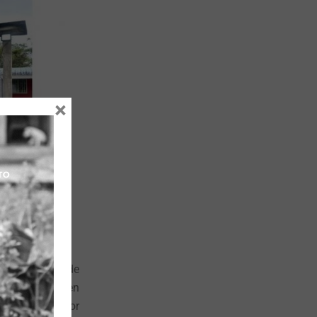
×
 Hermosa y sede
a), así como en
as lideradas por