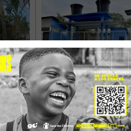
nstituciones educativas (Francisco José de Caldas sede Costa
Indígena Sikuani Playeros, Institución Educativa Matecandel
Eñapa, Pescadito y Villa Pez), donde las acciones comunitari