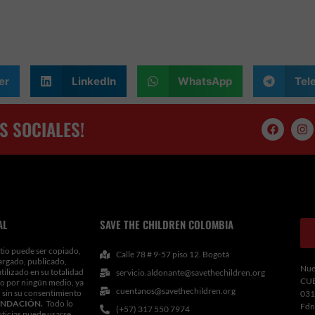
er
LinkedIn
WhatsApp
Tel
S SOCIALES!
F
I
a
n
c
s
e
t
b
a
o
g
o
r
k
a
m
AL
SAVE THE CHILDREN COLOMBIA
tio puede ser copiado,
Calle 78 # 9-57 piso 12. Bogotá
argado, publicado,
Nue
utilizado en su totalidad
servicio.aldonante@savethechildren.org
CU
 o por ningún medio, ya
cuentanos@savethechildren.org
 sin su consentimiento
031
NDACIÓN.
Todo lo
Fdn
(+57) 317 550 7974
oticias puede usarse