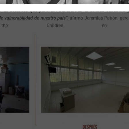
o de habilidades y competencias de la niñez.
 las acciones que permitan transformar la calidad educativa 
e vulnerabilidad de nuestro país”
, afirmó Jeremias Pabón, geren
 Children en Ara