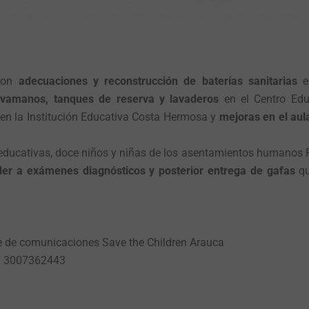
aron
adecuaciones y reconstrucción de baterías sanitarias
en
avamanos, tanques de reserva y lavaderos
en el Centro Edu
en la Institución Educativa Costa Hermosa y
mejoras en el aul
educativas, doce niños y niñas de los asentamientos humanos P
er a exámenes diagnósticos y posterior entrega de gafas
qu
te de comunicaciones Save the Children Arauca
57 3007362443