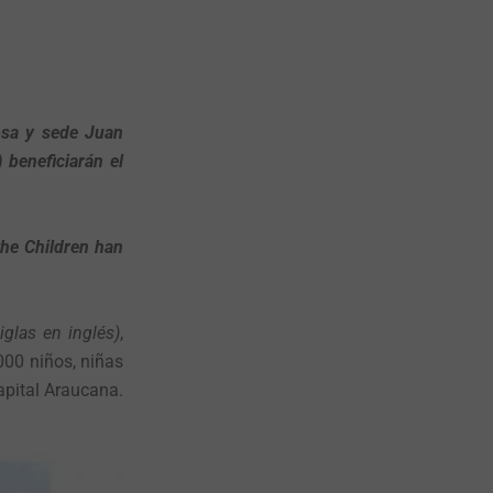
osa y sede Juan
 beneficiarán el
the Children han
glas en inglés)
,
000 niños, niñas
apital Araucana.