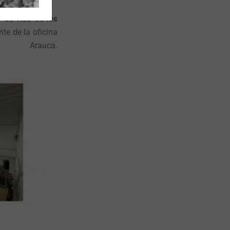
y de vida de los
te de la oficina
uca.