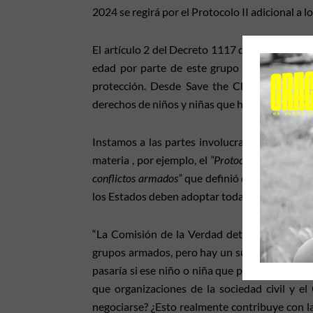
2024 se regirá por el Protocolo II adicional a 
El artículo 2 del Decreto 1117 de 2023 puede
edad por parte de este grupo armado en vez 
protección. Desde Save the Children Colomb
derechos de niños y niñas que habitan todo el t
Instamos a las partes involucradas en este p
materia , por ejemplo, el
“Protocolo Facultativo 
conflictos armados”
que definió que los grupos
los Estados deben adoptar todas las medidas po
“La Comisión de la Verdad determinó que de
grupos armados, pero hay un subregistro y es
pasaría si ese niño o niña que puede ser recl
que organizaciones de la sociedad civil y el
negociarse? ¿Esto realmente contribuye con la