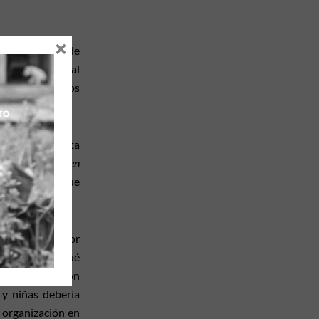
×
to de menores de
etos de especial
o la vida y los
Colombia en esta
ón de los niños en
de 18 años y que
n reclutados por
sucediendo, ¿qué
s que cuentan con
 y niñas debería
a organización en