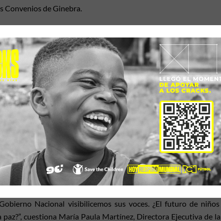
los Convenios de Ginebra.
 interpretarse como una herramienta que legitima el reclutamien
de velar por la garantía de los derechos de la niñez como suj
ia rechazamos este hecho y cualquier acto que ponga en riesg
erritorio nacional.
roceso a que no se desconozca todo el desarrollo normativo de 
de la Convención sobre los Derechos del Niño relativo a la participaci
 armados no deben reclutar o utilizar en hostilidades a menores 
sibles para impedir este flagelo.
sde 1990 hasta 2017, 16.238 niñas, niños y adolescentes fuero
timan que pueden ser entre 27mil y 40mil. Esto no puede seguir 
utado fuera tu hijo?. Debemos pensar siempre en miles de familia
 Gobierno Nacional visibilicemos sus voces. ¿El futuro de niños
 paz?”, cuestiona María Paula Martínez, Directora Ejecutiva de l