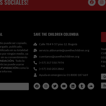
S SOCIALES!
F
I
a
n
c
s
e
t
b
a
o
g
o
r
k
a
m
AL
SAVE THE CHILDREN COLOMBIA
tio puede ser copiado,
Calle 78 # 9-57 piso 12. Bogotá
argado, publicado,
Nue
utilizado en su totalidad
servicio.aldonante@savethechildren.org
CU
 o por ningún medio, ya
cuentanos@savethechildren.org
 sin su consentimiento
031
NDACIÓN.
Todo lo
Fdn
(+57) 317 550 7974
oticias puede usarse
Nit
a
FUNDACIÓN
como la
(+57) 310 203 2862
le informe.
Ayuda en emergencia: 01 8000 187 669
C
F
I
T
Y
L
T
S
P
a
n
w
o
i
u
o
c
s
i
u
n
m
u
e
t
t
t
k
b
n
b
a
t
u
e
l
d
o
g
e
b
d
r
c
o
r
r
e
i
l