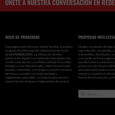
ÚNETE A NUESTRA CONVERSACIÓN EN REDE
AVISO DE PRIVACIDAD
PROPIEDAD INTELECTU
Esta página web tiene por objeto facilitar al público
Ningún contenido de este si
en general la información relativa a los servicios
reproducido, recopilado, c
de
LA FUNDACIÓN.
La utilización de esta
transmitido, distribuido, o 
publicación digital y su contenido está sujeta a las
o en parte, en forma alguna
condiciones de uso y confidencialidad. Al acceder,
sea electrónico o mecánico,
navegar o usar este sitio web, usted reconoce que
previo por escrito por la
FU
ha leído, entendido, y se obliga a cumplir con estos
que esté relacionado con n
términos y cumplir con todas las leyes y
siempre y cuando se cite a l
reglamentos aplicables, incluida la exportación y
fuente de información y se 
reexportación de leyes y reglamentos de control.
Search
Search